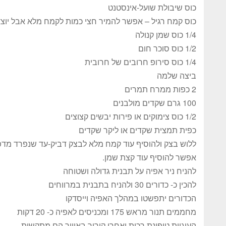
כוס שיבולת שועל-אינסטנט
כוס קמח רגיל – אפשר להמיר חצי כמות לקמח מלא אבל יוצא
1/4 כוס שמן קנולה
1/2 כוס סוכר חום
1/4 כוס סירופ חרובים של חרובית
ביצה שלמה
2 כפות ממרח תמרים
100 גרם שקדים מולבנים
1/2 כוס צימוקים או פירות יבשים קצוצים
כפית תמצית שקדים או ליקר שקדים
ללוש בצק ולהוסיף עוד קמח מלא לבצק דביק-עד שנפרד מד
אפשר להוסיף עוד קצת שמן.
להניח ניר אפיה על תבנית גדולה ושטוחה
להכין כ- כדורים 30 ולהניח בתבנית במרווחים
הכדורים יתפשטו במהלך האפיה וייסדקו
מחממים תנור מראש 175 ומכניסים לאפיה כ- 20 דקות
העוגיות טיפונת רכות ואחרי קירור באוויר הם מתקשות