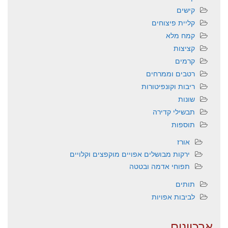
קישים
קליית פיצוחים
קמח מלא
קציצות
קרמים
רטבים וממרחים
ריבות וקונפיטורות
שונות
תבשילי קדירה
תוספות
אורז
ירקות מבושלים אפויים מוקפצים וקלויים
תפוחי אדמה ובטטה
תותים
לביבות אפויות
ארכיונים