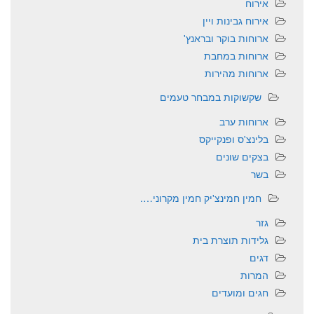
אירוח
אירוח גבינות ויין
ארוחות בוקר ובראנץ'
ארוחות במחבת
ארוחות מהירות
שקשוקות במבחר טעמים
ארוחות ערב
בלינצ'ס ופנקייקס
בצקים שונים
בשר
חמין חמינצ'יק חמין מקרוני….
גזר
גלידות תוצרת בית
דגים
המרות
חגים ומועדים