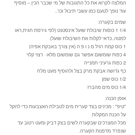
המלצה לקרוא את כל התגובות של מי שכבר הכין – מוסיף
עוד נופך לטעם כמו עשבי תיבול וכו'..
שמים בקערה:
1/4 1 כוסות שיבולת שועל אינסטנט (לפי גירסת חגית,ראו
למטה..כדאי לקלות את השיבולת שועל)
1 כוס קמח רגיל מ נ ו פ ה (אין צורך באבקת אפיה)
4 כפות שומשום אפשר גם שומשום מלא- רצוי קלוי
2 כפות גרעיני חמנייה
כף גדושה אבקת מרק בצל ולהוסיף מעט מלח
1/2 כוס שמן
1/4 כוס מים מהברז
אופן הכנה:
"טיפ" : מכינים בצד קערית מים לטבילת האצבעות כדי להקל
על הכנת המקלות
מכל המצרכים שבקערה לשים בצק דביק ומעט רטוב עד
שנפרד מדפנות הקערה.