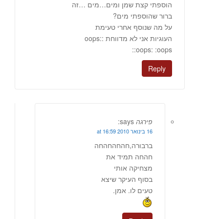
הוספתי קצת שמן ומים…מים …זה
ברור שהוספתי מים?
על מה שנוסף אחרי טעימת
העוגיות אני לא מדווחת :oops:
:oops: :oops:
Reply
פירגה
says:
16 בינואר 2010 at 16:59
ברבורה,חהחהחהחה
חהחה תמיד את
מצחיקה אותי
בסוף העיקר שיצא
טעים לו. אמן.