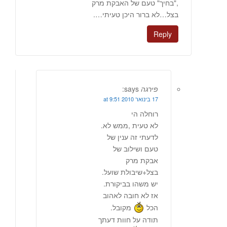
,"בחיך" טעם של האבקת מרק
בצל…לא ברור היכן טעיתי….
Reply
פירגה
says:
17 בינואר 2010 at 9:51
רוחלה הי
לא טעית ,ממש לא.
לדעתי זה ענין של
טעם ושילוב של
אבקת מרק
בצל+שיבולת שועל.
יש משהו בביקורת.
אז לא חובה לאהוב
הכל
מקובל.
תודה על חוות דעתך