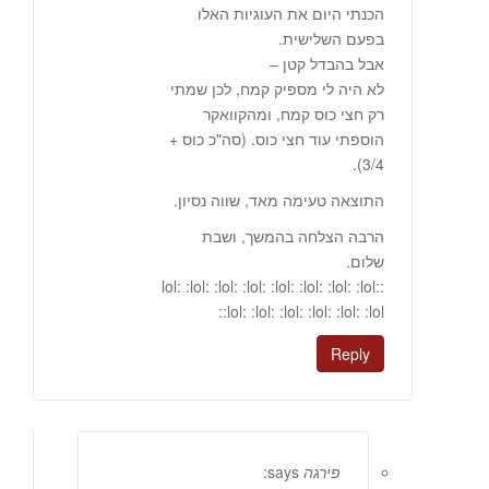
הכנתי היום את העוגיות האלו
בפעם השלישית.
אבל בהבדל קטן –
לא היה לי מספיק קמח, לכן שמתי
רק חצי כוס קמח, ומהקוואקר
הוספתי עוד חצי כוס. (סה"כ כוס +
3/4).
התוצאה טעימה מאד, שווה נסיון.
הרבה הצלחה בהמשך, ושבת
שלום.
:lol: :lol: :lol: :lol: :lol: :lol: :lol: :lol:
:lol: :lol: :lol: :lol: :lol: :lol:
Reply
פירגה
says: