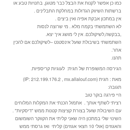
כמו כן אפשר לקנות את הבצל כבר מטוגן, בחנויות טבע או
ברשתות השיווק הגדולות במחלקת התבלינים .
אין במתכון אבקת אפיה ואין ביצים .
לא השתמשתי בקמח מלא . מי שרוצה לנסות
,בבקשה,לשיקולכם. אין לי מושג איך יצא.
השתמשתי בשיבולת שועל אינסטנט –לשיקולכם אם להכין
אחר.
תהנו.
הגירסה המשופרת של חגית: לעוגיות קריספיות.
מאת : חגית‏ (IP: 212.199.176.2 , mx.allalouf.com)
תגובה:
היי פירגה בוקר טוב
רציתי לשתף אותך . אתמול הכנתי את המקלות המלוחים
עם השיבולת שועל בצורת קציצות קטנות ממש "דיסקיות" .
השינוי שלי במתכון היה שאני קליתי את הקווקר השומשום
והאגוזים (אולי 10 חצאי אגוזים) קליתי ואז גרסתי ממש