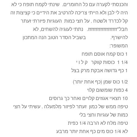
והכנסתי לקערה עם כל החומרים. שינתי לקמח תופח כי לא
היה לי לבן ולא הייתי צריכה להרטיב את הידיים כי קציצות זה
קל לכדרד ולשטח . על חצי כמות העוגיות פיזרתי זעתר
חבל"זזזזזזזזזזזזזזזזזזז. נתתי לעוגיה להשחים, לא
להישרף. בשביל הסדר הטוב הנה המתכון
המשופר:
1 כוס קמח אוסם תופח
1/4 1 כוסות קווקר ק ל ו י
1 כף גדושה אבקת מרק בצל
1/2 כוס שמן (כף אחת יותר)
4 כפות שומשום קלוי
10 חצאיי אגוזים קלויים ואחר כך גרוסים
טיפה ממש של כמון זעתר לפיזור מלמעלה . עשיתי על חצי
כמות של עוגיות וחצי בלי
טיפה מלח לא הרבה 1/4 כפית
לא 1/4 כוס מים כף אחת יותר מרבע