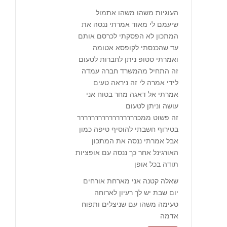
העוגיות משהו משהו אתמול
שיעמם לי מאוד אמרתי ננסה את
המתכון לא הפסקתי לכרסם אותם
עד שהכנסתי לקופסא אטומה
ואמרתי סטופ ניתן לחברות לטעום
זה התחיל מהמשרד חברה עמדה
לידי אמרה לי זה ניראה טעים
אמרתי אל דאגה מחר בטוח אני
עושה וניתן לטעום
זה פשוט ממכררררררררררררררררר
בטירוף חשבתי להוסיף טיפה כמון
אבל אמרתי ננסה את המתכון
האורגינל אחר כך ננסה עם אופציות
תודה בכל אופן
שאלה קטנה אני מארחת אורחים
יום שבת יש לך רעיון לארוחה
טעימה משהו עם שניצלים ותפוח
אדמה