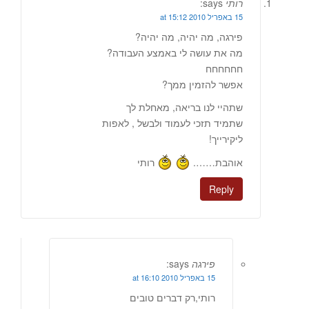
רותי
says:
15 באפריל 2010 at 15:12
פירגה, מה יהיה, מה יהיה?
מה את עושה לי באמצע העבודה?
חחחחחח
אפשר להזמין ממך?
שתהיי לנו בריאה, מאחלת לך
שתמיד תזכי לעמוד ולבשל , לאפות
ליקירייך!
אוהבת…….
רותי
Reply
פירגה
says:
15 באפריל 2010 at 16:10
רותי,רק דברים טובים