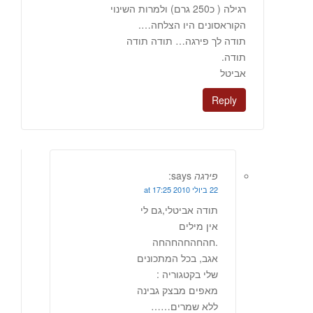
רגילה ( כ250 גרם) ולמרות השינוי
הקוראסונים היו הצלחה….
תודה לך פירגה… תודה תודה
תודה.
אביטל
Reply
פירגה
says:
22 ביולי 2010 at 17:25
תודה אביטלי,גם לי
אין מילים
.חהחהחהחהחה
אגב, בכל המתכונים
שלי בקטגוריה :
מאפים מבצק גבינה
ללא שמרים……