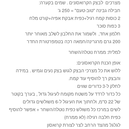
מצרכים לבצק הקרואסונים . שמים בקערה:
חבילה גבינה "טוב-טעם" = 250 ג'
2 כוסות קמח רגיל+כפית אבקת אפיה+קורט מלח
3 כפות סוכר
חלמון אחד, ולשמור את החלבון לשלב מאוחר יותר
200 גרם מרגרינה/חמאה רכה בטמפרטורת החדר
למלית: ממרח נוטלה/השחר
אופן הכנת הקרואסונים:
ללוש את כל מצרכי הבצק לגוש בצק נעים וגמיש . במידה
והבצק רך להוסיף עוד קמח.
לחלק ל-3 כדורים שווים
כל כדור לרדד על משטח מקומח לעיגול גדול , בערך בקוטר
של 22 ס"מ, ולחתוך את העיגול ל-6 משולשים גדולים
לשים במרכז כל משולש כפית נוטלה/השחר + אפשר להוסיף
כפית חלבה רגילה (לא ממרח)
לגלגל מהצד הרחב לצר לצורת קרואסון