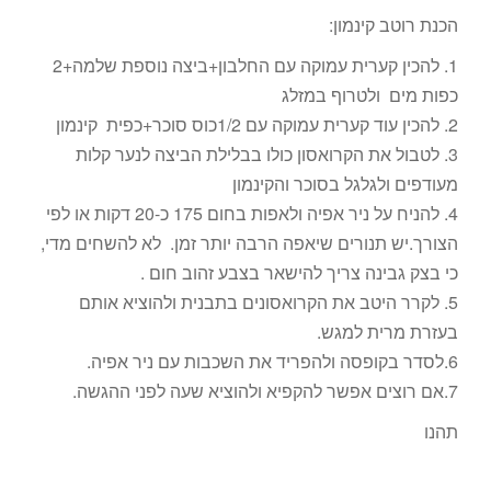
הכנת רוטב קינמון:
1. להכין קערית עמוקה עם החלבון+ביצה נוספת שלמה+2
כפות מים ולטרוף במזלג
2. להכין עוד קערית עמוקה עם 1/2כוס סוכר+כפית קינמון
3. לטבול את הקרואסון כולו בבלילת הביצה לנער קלות
מעודפים ולגלגל בסוכר והקינמון
4. להניח על ניר אפיה ולאפות בחום 175 כ-20 דקות או לפי
הצורך.יש תנורים שיאפה הרבה יותר זמן. לא להשחים מדי,
כי בצק גבינה צריך להישאר בצבע זהוב חום .
5. לקרר היטב את הקרואסונים בתבנית ולהוציא אותם
בעזרת מרית למגש.
6.לסדר בקופסה ולהפריד את השכבות עם ניר אפיה.
7.אם רוצים אפשר להקפיא ולהוציא שעה לפני ההגשה.
תהנו