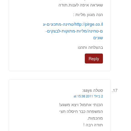
שאראה איפה לענות.תודה
הנה מגוון מליות :
http://pirge.co.il/טחינה-מתכונים-ע
ם-טחינה/מליות-מתוקות-לבצקים-
שונים
בהצלחה ותהנו
Reply
סטלה
says:
2 ביולי 2011 at 15:38
הכנתי אתמול ויצא משגע!
המשפחה כבר חיסלה חצי
מהכמות.
תודה רבה !