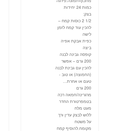
מתכון+תמונה:פירגה
כמות 24 יחידות
בצק:
1/2 2 כוסות קמח –
להכין עוד קמח לזמן
לישה
כפית אבקת אפיה
ביצה
קופסה גבינה לבנה
200 גרם – אפשר
להכין עם גבינת לבנה
(החמוצה) או טוב -
טעם או אחרת…
200 גרם
מרגרינה/חמאה רכה
בטמפרטורת החדר
מעט מלח
ללוש לבצק עדין ורך
על משטח
מקומח.להוסיף קמח