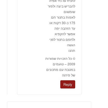
להניח על ניר אפיה
להבריש ביצה ולפזר
שומשום
לאפות בתנור חם
175 כ-30 דקות או
עד הזהבה יפה
אפשר להקפיא
ולחמם בתנור לפני
הגשה
תהנו
© כל הזכויות שמורות
2009 – טועמים
במטבח עם מתכונים
של פירגה
Reply