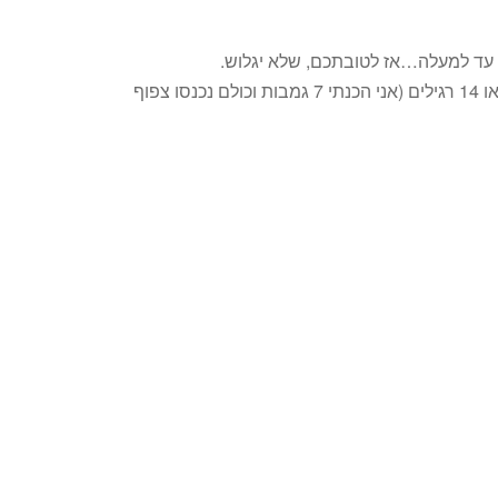
 עד למעלה…אז לטובתכם, שלא יגלוש.
7 פלפלים ממש גדולים (גמבה) – כל פלפל כזה מתאים לזוג. או 14 רגילים (אני הכנתי 7 גמבות וכולם נכנסו צפוף