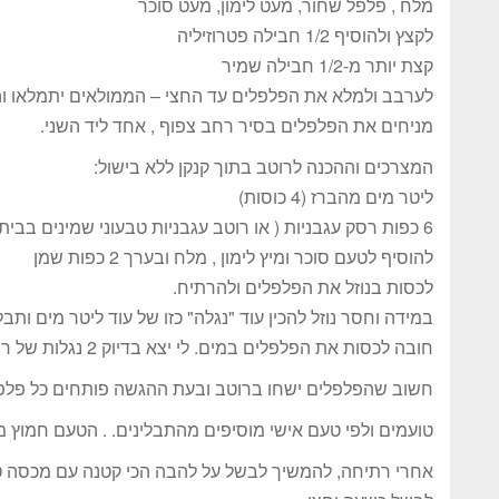
מלח , פלפל שחור, מעט לימון, מעט סוכר
לקצץ ולהוסיף 1/2 חבילה פטרוזיליה
קצת יותר מ-1/2 חבילה שמיר
לערבב ולמלא את הפלפלים עד החצי – הממולאים יתמלאו ו
מניחים את הפלפלים בסיר רחב צפוף , אחד ליד השני.
המצרכים וההכנה לרוטב בתוך קנקן ללא בישול:
ליטר מים מהברז (4 כוסות)
6 כפות רסק עגבניות ( או רוטב עגבניות טבעוני שמינים בבית (ראו למטה)
להוסיף לטעם סוכר ומיץ לימון , מלח ובערך 2 כפות שמן
לכסות בנוזל את הפלפלים ולהרתיח.
במידה וחסר נוזל להכין עוד "נגלה" כזו של עוד ליטר מים ותבלי
חובה לכסות את הפלפלים במים. לי יצא בדיוק 2 נגלות של רוטב.
חשוב שהפלפלים ישחו ברוטב ובעת ההגשה פותחים כל פלפל ל
טועמים ולפי טעם אישי מוסיפים מהתבלינים. . הטעם חמוץ מ
אחרי רתיחה, להמשיך לבשל על להבה הכי קטנה עם מכסה ט