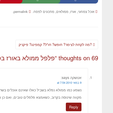
.
.
,
,
,
אוכל צמחוני
אורז
ממולאים
מתכונים לפסח
permalink
מה לקחת לצימר? חופש? חו"ל? קמפינג? פיקניק?
69 thoughts on “
פלפל ממולא באורז ב
אנושקה
says:
9 במאי 2010 at 7:54
נשמע כמו ממולא נפלא בשביל כאלו שאינם אוכלים בשר (
מקווה שינוסה בקרוב, כשאמצא פלפלים טובים, ואם כן א
Reply