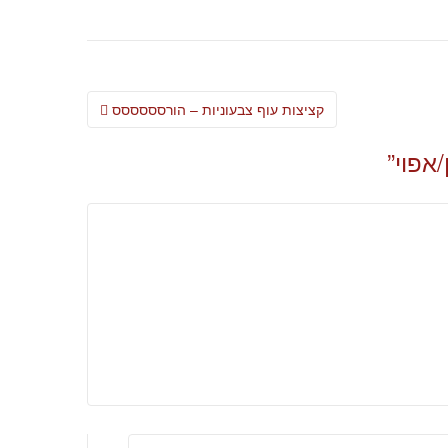
Post
קציצות עוף צבעוניות – הורסססססס
navigation
אפוי
”