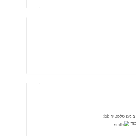
נו טלפטיה :lol:
בוד