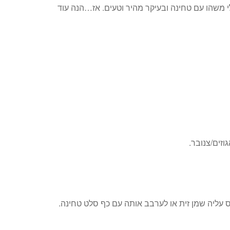
י משהו עם טחינה ובעיקר מהיר וטעים. אז…הנה עוד
וזים/צנובר.
ליה שמן זית או לערבב אותה עם כף סלט טחינה.