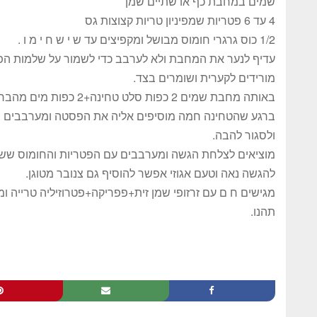
שמים במחבת כף או שתיים שמן
4 עד 6 פטריות שמפיניון טריות קצוצות גס
1/2 כוס גרגרי חומוס מבושל ומקפיצים עד ש י ש ח י מ ו .
עדיף לנער את המחבת ולא לערבב כדי לשמור על שלמות הפט
מורידים לקערית ושומרים בצד.
באותה מחבת שמים 2 כפות סלט טחינה+2 כפות מים מהברז ומערבבים
ולסגור להבה.
מוציאים לצלחת הגשה ומערבבים עם הפטריות והחומוס ששמ
להגשה נאה וטעם אגוזי אפשר להוסיף גם צנובר מטוגן.
מגישים ח ם עם זרזופי שמן זית+פפריקה+פטרוזיליה טרייה ומי
תהנו.