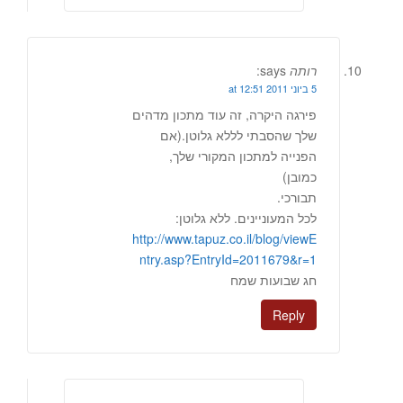
רותה
says:
5 ביוני 2011 at 12:51
פירגה היקרה, זה עוד מתכון מדהים
שלך שהסבתי לללא גלוטן.(אם
הפנייה למתכון המקורי שלך,
כמובן)
תבורכי.
לכל המעוניינים. ללא גלוטן:
http://www.tapuz.co.il/blog/viewE
ntry.asp?EntryId=2011679&r=1
חג שבועות שמח
Reply