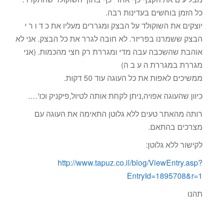
כל הזמן בוחשים בעדינות רבה.
יוצקים את השוקולד על הבצק ומגררים מעליו את כ ד ו ר י
הבצק ששמרנו בפריזר. לא חובה לגרר את כל הבצק. אני לא
אוהבת שהשכבה עבה מדי ומגררת רק חצי מהכמות. (אני
מגררת במגררת ה ע ב ה)
ממשיכים לאפות את כל העוגה עוד 50 דקות.
כיוון שהעוגה אפויה,ניתן לקחת אותה לטיול,פיקניק וכו'….
רותה מהאתר טעים ללא גלוטן התאימה את העוגה עם
מצרכים בהתאם.
לקישור ללא גלוטן:
http://www.tapuz.co.il/blog/ViewEntry.asp?
EntryId=1895708&r=1
תהנו