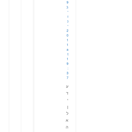
9
ב
י
ו
נ
י
2
0
1
1
a
t
1
9
:
3
7
ע
ד
י
ן
ל
א
ה