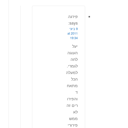
פירגה
says:
9 ביוני
2011 at
19:34
יעל
העוגה
לחה
לגמרי.
למעלה
הכל
מתאח
ד
והפירו
רים זה
לא
ממש
פירורי