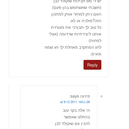
יש לי מס חבילות שוקולד לבן
(חשבתי שאשתמש בהן-פעם)
האם ניתן למחזר אותן למתכון
הזה?פולניה או לא.
כל טוב לך-תבורכי את מעוררת
אותנו ליצירתיות שרדומה (אצלי
לפחות)
לחג המתקרב מאחלת לך חג שמח
וטעים.
Reply
פירגה
says:
28 במאי 2011 at 9:12
הי אלה בקר טוב
בהחלט שאפשר
להכין עם שוקולד לבן