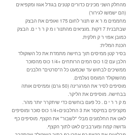
מהחלק השני מכינים כדורים קטנים בגודל אגוז ומקפיאים
(הם ישמשו לגירור)
מחממים מ ר א ש תנור לחום 175 ואופים את הבצק
שבתבנית 7 דקות .מוציאים מהתנור ו מ ק ר ר י ם. הבצק
כמובן אפוי ר ק חלקית.
הכנת המלית:
בסיר קטן ממיסים תוך בחישה מתמדת את כל השוקולד
הלבן עם 1/2 כוס המים הרותחים +1/4 כוס מהסוכר
ממשיכים לבחוש עד שכמעט כל ה"סרטים" הלבנים
מהשוקולד המומס נעלמים.
מוסיפים לסיר את המרגרינה (50 גרם) וממיסים אותה
בבחישה. מוסיפים את הליקר.
מ ק ר ר י ם . כל פעם בוחשים כדי שיתקרר יותר מהר.
מקציפים במיקסר את 3 החלבונים+1/4 כוס סוכר ומוסיפים
לאט את החלמונים מבלי "לשבור" את הקצף. מוסיפים כף
גדושה קמח ומערבבים לאט לתוך הקצף.
מבליעים את הקצף כף אחרי כף בתוך השוקולד שהתקרר.