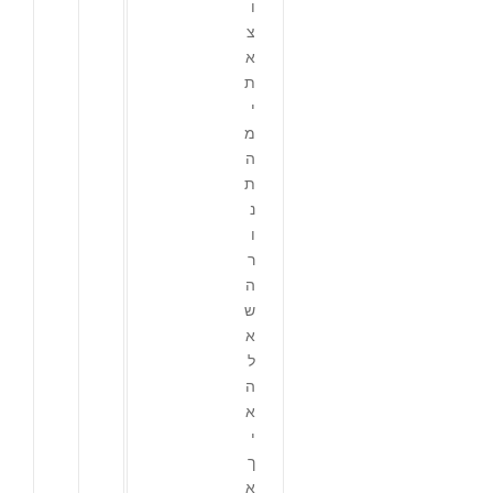
ו
צ
א
ת
י
מ
ה
ת
נ
ו
ר
ה
ש
א
ל
ה
א
י
ך
א