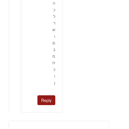
ה
כ
ל
ר
ש
ו
ם
ב
מ
ת
כ
ו
ן
Reply