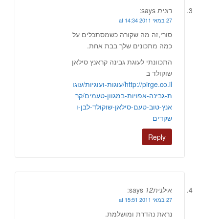
רונית
says:
27 במאי 2011 at 14:34
סורי,זה מה שקורה כשמסתכלים על
כמה מתכונים שלך בבת אחת.
התכוונתי לעוגת גבינה קראנץ סילאן
שוקולד ב
http://pirge.co.il/עוגות-ועוגיות/עוגו
ת-גבינה-אפויות-במגוון-טעמים/קר
אנץ-טוב-טעם-סילאן-שוקולד-לבן-ו
שקדים
Reply
אילנית12
says:
27 במאי 2011 at 15:51
נראת נהדרת ומושלמת.