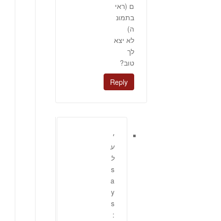
ם (ראי
בתמונ
ה)
לא יצא
לך
טוב?
Reply
י
ע
ל
s
a
y
s
: