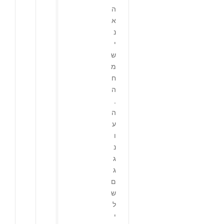
ה
א
נ
י
ש
מ
ח
ה
.
ה
ע
ו
נ
ג
ג
ם
ש
ל
י