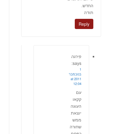
החדש.
תודה
Reply
פירגה
says:
1
בנובמבר
2011 at
12:04
עם
קקאו
העוגה
יוצאת
ממש
שחורה
כפחם