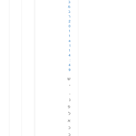
ב
מ
ב
ר
2
0
1
1
a
t
1
4
:
4
9
ש
י
,
נ
פ
ל
א
כ
כ