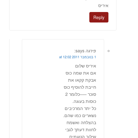
איריס
Reply
פירגה
says:
1 בנובמבר 2011 at 12:02
איריס שלום
אם את שמה כוס
אבקת קקאו את
חייבת להוסיף כוס
סוכר —–כלומר 2
כוסות בעוגה.
כל יתר המרכיבים
נשארים כמו שהם.
בהצלחה ואשמח
לחוות דעתך לגבי
שילוב הטעמים