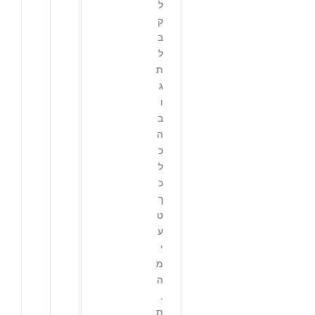
ל
ק
ב
ל
ת
ג
ו
ב
ה
כ
ל
כ
ך
ט
ע
י
מ
ה
.
ת