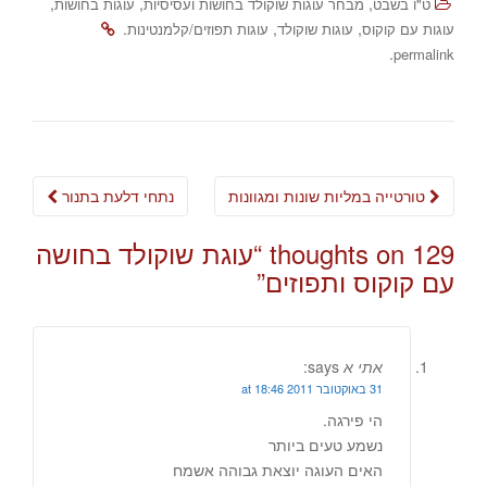
,
,
,
ט"ו בשבט
מבחר עוגות שוקולד בחושות ועסיסיות
עוגות בחושות
.
,
,
עוגות עם קוקוס
עוגות שוקולד
עוגות תפוזים/קלמנטינות
.
permalink
Post
טורטייה במליות שונות ומגוונות
נתחי דלעת בתנור
navigation
129 thoughts on “
עוגת שוקולד בחושה
עם קוקוס ותפוזים
”
אתי א
says:
31 באוקטובר 2011 at 18:46
הי פירגה.
נשמע טעים ביותר
האים העוגה יוצאת גבוהה אשמח