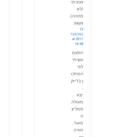
אנונימי
(לא
מזוהה)
says:
13
בנובמבר
2011 at
14:38
הפעם
עשיתי
לפי
המתכו
ן בדיוק
.
יצא
מעולה.
ממליצ
ה
מאוד.
תודה
שי.