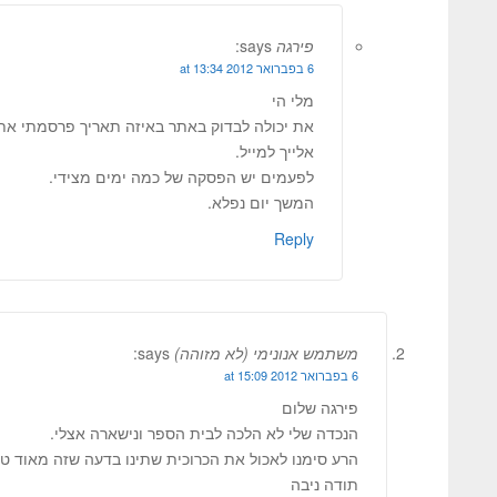
פירגה
says:
6 בפברואר 2012 at 13:34
מלי הי
את יכולה לבדוק באתר באיזה תאריך פרסמתי את 
אלייך למייל.
לפעמים יש הפסקה של כמה ימים מצידי.
המשך יום נפלא.
Reply
משתמש אנונימי (לא מזוהה)
says:
6 בפברואר 2012 at 15:09
פירגה שלום
הנכדה שלי לא הלכה לבית הספר ונישארה אצלי.
הרע סימנו לאכול את הכרוכית שתינו בדעה שזה מאוד טע
תודה ניבה