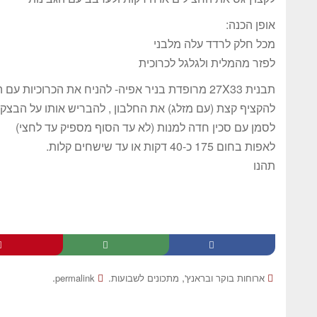
אופן הכנה:
מכל חלק לרדד עלה מלבני
לפזר מהמלית ולגלגל לכרוכית
תבנית 27X33 מרופדת בניר אפיה- להניח את הכרוכיות עם ה"תפר" למטה. התבנית מתאימה בדיוק ל-3 כרוכיות.
להקציף קצת (עם מזלג) את החלבון , להבריש אותו על הבצק 
לסמן עם סכין חדה למנות (לא עד הסוף מספיק עד לחצי)
לאפות בחום 175 כ-40 דקות או עד שישחים קלות.
תהנו
.
.
,
ארוחות בוקר ובראנץ'
מתכונים לשבועות
permalink