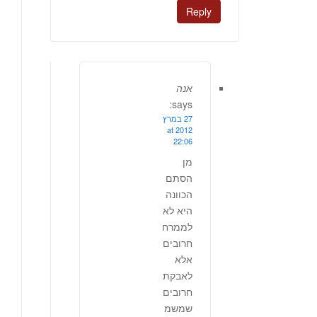
Reply
אנה
says:
27 במרץ
2012 at
22:06
מן
הסתם
הכוונה
היא לא
לממרח
חרובים
אלא
לאבקת
חרובים
שמשמ