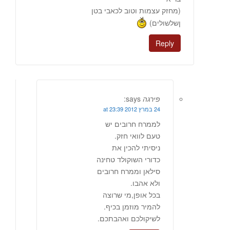
(מחזק עצמות וטוב לכאבי בטן
ןשלשולים)
Reply
פירגה
says:
24 במרץ 2012 at 23:39
לממרח חרובים יש
טעם לוואי חזק.
ניסיתי להכין את
כדורי השוקולד טחינה
סילאן וממרח חרובים
ולא אהבו.
בכל אופן,מי שרוצה
להמיר מוזמן בכיף.
לשיקולכם ואהבתכם.