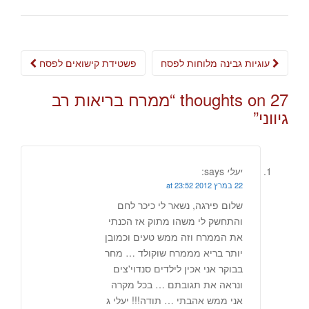
Post
עוגיות גבינה מלוחות לפסח
פשטידת קישואים לפסח
navigation
27 thoughts on “
ממרח בריאות רב
גיווני
”
יעלי
says:
22 במרץ 2012 at 23:52
שלום פירגה, נשאר לי כיכר לחם
והתחשק לי משהו מתוק אז הכנתי
את הממרח וזה ממש טעים וכמובן
יותר בריא מממרח שוקולד … מחר
בבוקר אני אכין לילדים סנדוי'צים
ונראה את תגובתם … בכל מקרה
אני ממש אהבתי … תודה!!! יעלי ג