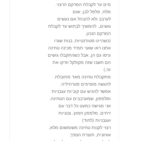
מים עד לקבלת המרקם הרצוי.
מלח, פלפל לבן, שום
לערבב ולא להבהל אם נעשים
גושים,. להמשיך לבחוש עד לקבלת
המרקם הנכון.
(כשהיינו סטודנטיות, בנות שגרו
אתנו ראו שאני תמיד מכינה טחינה
וניסו גם הן, אבל כשהתקבלו גושים
הם חשבו שזה מקולקל וזרקו את
זה.)
מתקבלת טחינה מאד מתובלת.
להגשה מוסיפים פטרוזיליה.
אפשר להגיש עם קוביות עגבניות
ומלפפון, שמערבבים עם הטחינה.
אני מגישה כמעט כל דבר עם
זיתים, מלפפון חמוץ, צנוניות
ועגבניות (לחוד)
רצוי לקנות טחינה משומשום מלא,
אורגנית, תוצרת הנסיך.