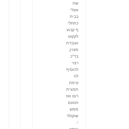
שת
אצלי
בבית
כתחלי
ף קבוע
לקקאו
ועובדת
מצוין.
בד"כ
רצוי
להוסיף
לה
טיפת
תמצית
רום ואז
הטעם
ממש
שוקולד
י.
אנסה