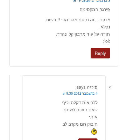
3 בדצמבר 2012 at 19:52
פירגה המקסימה
צדקת – זה נחטף מהר מדי !! פשוט
נפלא.
תודה על עוד מתכון קל ונהדר.
:lol:
Reply
פירגה
says:
4 בדצמבר 2012 at 9:30
לבריאות דקלה וכיף
שאת חוזרת לשתף
אותי
חיבוק חם מקרב לב