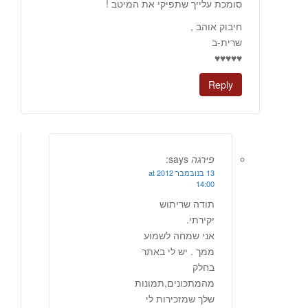
סומכת עלייך שתפיקי את המיטב !
חיבוק אוהב ,
שרית-ב
♥♥♥♥♥
Reply
פירגה
says:
13 בנובמבר 2012 at
14:00
תודה שריתוש
יקירתי.
אני שמחה לשמוע
ממך . יש לי באתר
בחלק
מהמתכונים,תמונות
שלך שמזכירות לי