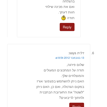
בהצלחה
ואם את מכינה שילחי
חוות דעתך.
תודה
Reply
דלית
says:
13 בנובמבר 2012 at 8:54
שלום פירגה,
תודה על המתכונים המעולים
והמוצלחים שלך.
האם ניתן להשתמש בפצפוצי אורז
במקום הגרנולה, ואם כן, האם ניתן
"לשטח" את התערובת הבתבנית
ולחתוך לריבועים?
Reply