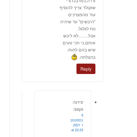
ורדה,כמו בכדורי
שוקולד צריך להוסיף
עוד מהמצרכים
"היבשים" עד שיהיה
נוח לגלגל.
אבל…….לא ליבש
אותם,כי הכי טעים
שיש בהם לחות.
בהצלחה.
Reply
פירגה
says:
9
בספטמב
ר 2021
at 22:23