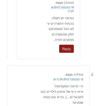
מזוהה)
says:
18 בנובמבר 2012 at
11:37
כנראה יש תקלה
בכמות המצרכים עי
לא הכל מםפורסם
חלק מהמצרכים
מחוקים תודה.
Reply
אודליה
says:
12 בנובמבר 2012 at 11:34
היי פירגה המקסימה!
איזה כיף של מתכון לילדים (גם
למבוגרים…), בריא וגם בטוח
שטעים!