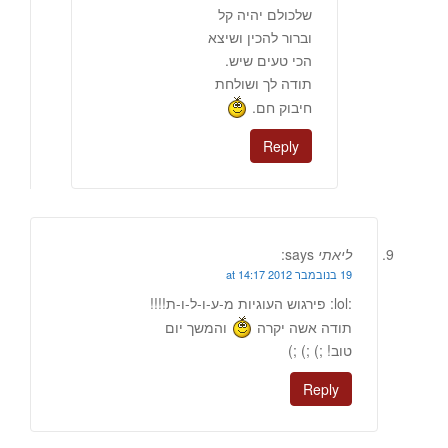
שלכולם יהיה קל
וברור להכין ושיצא
הכי טעים שיש.
תודה לך ושולחת
חיבוק חם.
Reply
ליאתי
says:
19 בנובמבר 2012 at 14:17
:lol: פירגוש העוגיות מ-ע-ו-ל-ו-ת!!!!
תודה אשה יקרה
והמשך יום
טוב! ;) ;) ;)
Reply