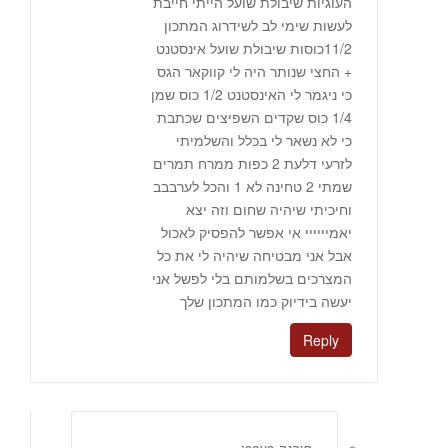
העוגיות שיבולת שועל הייתי חייבת
לעשות שימי לב לשידרוג המתכון
11/2כוסות שיבולת שועל אינסטנט
+ החצי שנותר היה לי קווקאר הגס
כי ניגמר לי האינסטנט 1/2 כוס שמן
1/4 כוס שקדים השפיצים שכתבת
כי לא נשאר לי בכלל והשלמיתי
לזרעי דלעת 2 כפות ממרח תמרים
שמתי 2 טחינה לא 1 והכל לערבבב
וחיכיתי שיהיה שחום וזה יצא
יאמיייייי אי אפשר להפסיק לאכול
אבל אני מבטיחה שיהיה לי את כל
המצרכים בשלמותם בלי לפשל אני
יעשה בידיוק כמו המתכון שלך
Reply
פירגה
says: