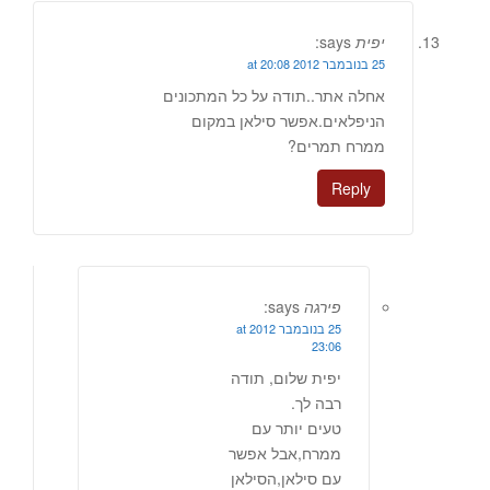
יפית
says:
25 בנובמבר 2012 at 20:08
אחלה אתר..תודה על כל המתכונים
הניפלאים.אפשר סילאן במקום
ממרח תמרים?
Reply
פירגה
says:
25 בנובמבר 2012 at
23:06
יפית שלום, תודה
רבה לך.
טעים יותר עם
ממרח,אבל אפשר
עם סילאן,הסילאן