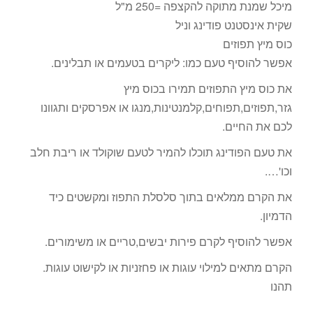
מיכל שמנת מתוקה להקצפה =250 מ"ל
שקית אינסטנט פודינג וניל
כוס מיץ תפוזים
אפשר להוסיף טעם כמו: ליקרים בטעמים או תבלינים.
את כוס מיץ התפוזים תמירו בכוס מיץ
גזר,תפוזים,תפוחים,קלמנטינות,מנגו או אפרסקים ותגוונו
לכם את החיים.
את טעם הפודינג תוכלו להמיר לטעם שוקולד או ריבת חלב
וכו'….
את הקרם ממלאים בתוך סלסלת התפוז ומקשטים כיד
הדמיון.
אפשר להוסיף לקרם פירות יבשים,טריים או משימורים.
הקרם מתאים למילוי עוגות או פחזניות או לקישוט עוגות.
תהנו