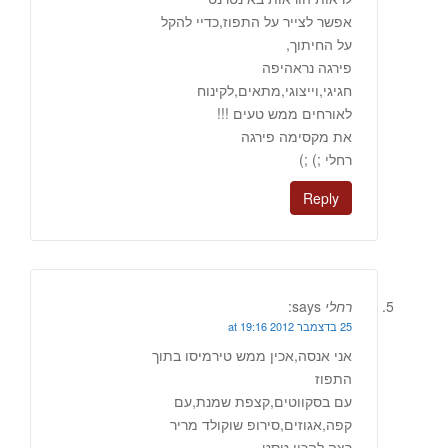
אפשר לצייר על התפוז,כדיי להקל
על החיתוך,
פירגה נראהיפה
חגיגי,וייצוגי,מתאים,לקינוח
לאורחים ממש טעים !!!
את מקסימה פירגה
רחלי ;) ;)
Reply
רחלי
says:
25 בדצמבר 2012 at 19:16
אני אנסה,אכין ממש טירמיסו בתוך
התפוז
עם בסקווטים,קצפת שמנת,עם
קפה,אגוזים,סירופ שוקולד מריר
רצה להכין טסט,,,,,,,