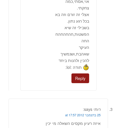
אוי,אסתי,כמה
צחקתי.
אצלי זה זורם וזה בא
בכל רגע נתון.
בשבילי זה שיא
הפשטות,חהחהחהח
החה
העיקר
שאהבת,ושנמשיך
להכין ולהנות ביחד
תודה :lol:
Reply
רותי
says:
25 בדצמבר 2012 at 17:57
איזה רעיון מקסים השאלה מי יכין