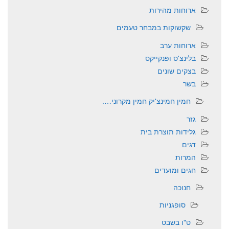
ארוחות מהירות
שקשוקות במבחר טעמים
ארוחות ערב
בלינצ'ס ופנקייקס
בצקים שונים
בשר
חמין חמינצ'יק חמין מקרוני….
גזר
גלידות תוצרת בית
דגים
המרות
חגים ומועדים
חנוכה
סופגניות
ט"ו בשבט