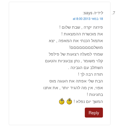
לידיה
says:
18 במאי 2013 at 8:00
פירגה יקרה , שבת שלום !
את מוכשרת ההמצאות !
אתמול הכנתי את המאפה , יצא
מושלםםםםםםםם!
שמתי למעלה רצועות של פילפל
קלוי משומר , נתן צבעוניות והטעם
השתלב עם הגבינה .
תודה רבה לך !
הבת שלי אפתה את העוגה מוס
אפוי, אין מה להגיד יותר , את אתנו
בחגיגות !
המשך יום נפלא !
Reply