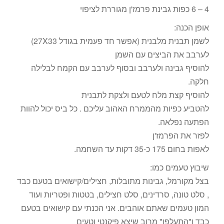
4 – 6 כפות גבינת פרמז'ן מגוררת לציפוי
אופן הכנה:
לשמן תבנית מלבנית (אפשר חד פעמית בגודל 27X33)
לערבב את הביצים עם השמן
להוסיף גבינה ולערבב ובסוף לערבב עם הקמח לבלילה
חלקה.
להוסיף קצת מלח לטעם ולצקת לתבנית
להטביע כפיות מהממרח האהוב עליכם . כל ביס יכול להוות
הפתעה נפלאה.
לפזר את הפרמז'ן
לאפות בחום 175 כ-35 דקות עד השחמה.
שיבוץ טעמים כמו:
בצל מקורמל, גבינות מתובלות, חצילים/קישואים בטעם כבד
, סלט טונה, סרדינים, סלט חצילים, בטטות ופטריות ועוד
המון טעמים שאתם אוהבים. אני הכנתי עם קישואים בטעם
כבד ו"התעלפו" מרוב שיצא פיקנטי וטעים