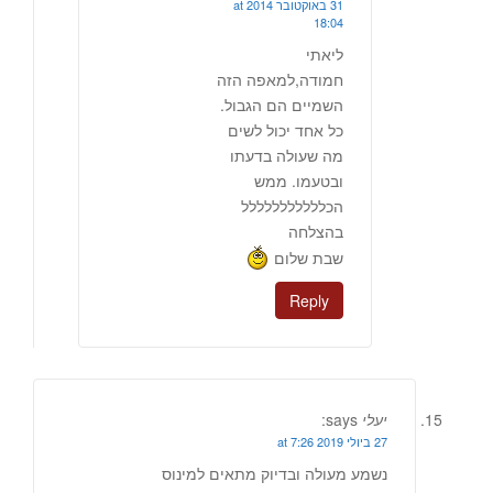
31 באוקטובר 2014 at
18:04
ליאתי
חמודה,למאפה הזה
השמיים הם הגבול.
כל אחד יכול לשים
מה שעולה בדעתו
ובטעמו. ממש
הכללללללללללל
בהצלחה
שבת שלום
Reply
יעלי
says:
27 ביולי 2019 at 7:26
נשמע מעולה ובדיוק מתאים למינוס