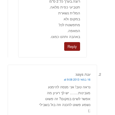
רוצה.בערך כל 2 ס"מ
תטביעי כפית מלאה.
המלית נשארת
במקום ולא
מתפשטת לכל
המאפה.
באהבה ותהנו כמונו.
Reply
ענת
says:
16 במאי 2013 at 9:08
נראה טוב! אני מנסה להימנע
מגבינות……. יש לך רעיון מה
אפשר לשים במקום? זה פשוט
נשמע פשוט להכנה וזה בול בשבילי
;)