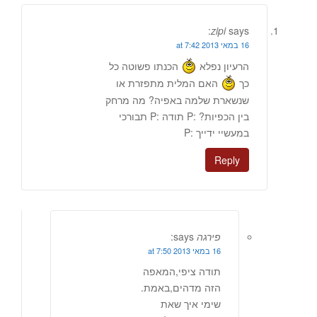
zipi
says:
16 במאי 2013 at 7:42
הרעיון נפלא
הכנתו פשוטה כל
כך
האם המלית מתפזרת או
שנשארת שלמה באפיה? מה מרחק
בין הכפיות? :P תודה :P תבורכי
במעשיי ידייך :P
Reply
פירגה
says:
16 במאי 2013 at 7:50
תודה ציפי,המאפה
הזה מדהים,באמת.
שימי איך שאת