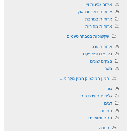
אירוח גבינות ויין
ארוחות בוקר ובראנץ'
ארוחות במחבת
ארוחות מהירות
שקשוקות במבחר טעמים
ארוחות ערב
בלינצ'ס ופנקייקס
בצקים שונים
בשר
חמין חמינצ'יק חמין מקרוני….
גזר
גלידות תוצרת בית
דגים
המרות
חגים ומועדים
חנוכה