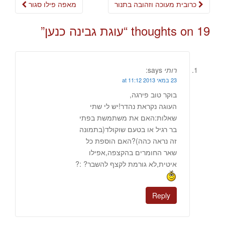
Post
כרובית מעוכה וזהובה בתנור
מאפה פילו סגור
navigation
19 thoughts on “
עוגת גבינה כנען
”
רותי
says:
23 במאי 2013 at 11:12
בוקר טוב פירגה,
העוגה נקראת נהדר!יש לי שתי
שאלות:האם את משתמשת בפתי
בר רגיל או בטעם שוקולד(בתמונה
זה נראה כהה)?האם הוספת כל
שאר החומרים בהקצפה,אפילו
איטית,לא גורמת לקצף להשבר? :?
Reply