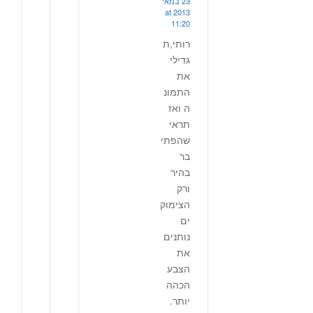
23 במאי
2013 at
11:20
רותי,ת
גדילי
את
התמונ
ה ואז
תראי
שהפתי
בר
בהיר
ורק
הצימוק
ים
נותנים
את
הצבע
הכהה
יותר.