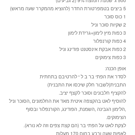
500 ג' שמנת חמוצה 9% (2 גביעים)
5 ביצים בטמפרטורת החדר (להוציא מהמקרר שעה מראש)
1 כוס סוכר
2 שקיות סוכר וניל
3 כפות מיץ לימון+גרידת לימון
4 כפות קורנפלור
2 כפות אבקת אינסטנט פודינג וניל
3 כפות צימוקים
אופן הכנה:
לסדר את הפתי בר ב ל י להרטיבם בתחתית
התבנית(לשבור חלק שיכסו את התבנית)
להקציף חלבונים וסוכר לקצף יציב.
להוסיף לאט בהקצפה איטית מאד את החלמונים ,הסוכר וניל
,הלימון הגבינה ,השמנת, הפודינג, הקורנפלור ובסוף
הצימוקים.
לצקת לאט על הפתי בר (הם קצת צפים וזה לא נורא).
לאפות שעה ורבע בחום 170 מעלות