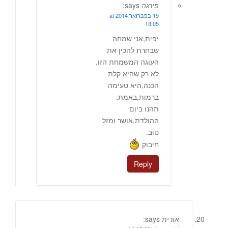
פירגה
says:
19 בפברואר 2014 at
13:05
יפית,אני שמחה
שבחרת להכין את
העוגה המשמחת הזו.
לא רק שהיא קלת
הכנה,היא טעימה
ברמות,באמת.
תהנו ביום
ההולדת,אושר ומזל
טוב.
חיבוק
Reply
אורית
says: