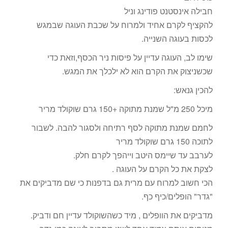
חבילה אינסטנט פודינג וניל
להקציף לקרם אחיד ולמרוח על שכבת העוגה שבמגש
לכסות בעוגה השנייה.
שימו לב, העוגה עדיין על פיסות ניר הכסף,וזאת כדי
שכשניצוק את הקרם הוא לא ילכלך את המגש.
להכין גנאש:
מיכל 250 מ"ל שמנת מתוקה +150 גרם שוקולד מריר
לחמם שמנת מתוקה לסף רתיחה ולסגור להבה. לשבור
לתוכה 150 גרם שוקולד מריר
לערבב עד שיימס היטב וייהפך לקרם חלק.
לצקת את כל הקרם על העוגה .
הכי חשוב למרוח עם מרית גם בדפנות כי שם מדביקים את
"גדר" הופלים/כיף כף.
מדביקים את הוופלים , מיד כשהשוקולד עדיין חם ודביק.