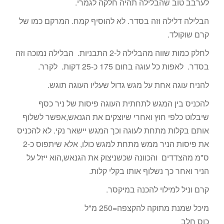
לערבב טוב שהבלילה תהיה חלקה לגמרי.
הבלילה דלילה וזה בסדר. לא להוסיף קמח. המרקם כמו של
קרם שוקולד.
לחלק כמות שווה מהבלילה ל-2 התבניות. הבלילה נמוכה וזה
בסדר. לאפות כל עוגה בחום 175 כ-25 דקות. לקרר.
להניח עוגה אחת על מגש גדול שעליו העוגה תוגש.
להכניס בין המגש לתחתית העוגה פיסות של ניר כסף
שיבלוט כלפי חוץ ואחרי שיוצקים את הגנאש,אפשר לשלוף
אותם בקלות מתחת לעוגה וכך המגש יישאר נקי. לא להכניס
את פיסות הניר ממש מתחת למגש כולו, אלא שיתפוס כ-2
ס"מ מהצדדים והכוונה שכשניצוק את הגנאש,הוא ייזל על
הניר ואחר כך נשלוף אותו בקלי קלות.
קרם וניל למילוי להכנה במיקסר.
מיכל שמנת מתוקה להקצפה=250 מ"ל
כוס חלב