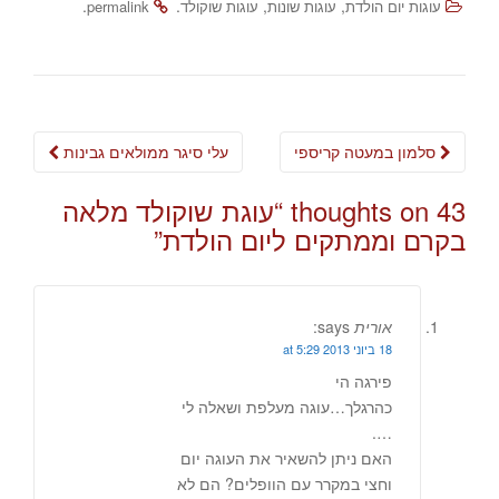
.
.
,
,
עוגות יום הולדת
עוגות שונות
עוגות שוקולד
permalink
Post
סלמון במעטה קריספי
עלי סיגר ממולאים גבינות
navigation
43 thoughts on “
עוגת שוקולד מלאה
בקרם וממתקים ליום הולדת
”
אורית
says:
18 ביוני 2013 at 5:29
פירגה הי
כהרגלך…עוגה מעלפת ושאלה לי
….
האם ניתן להשאיר את העוגה יום
וחצי במקרר עם הוופלים? הם לא