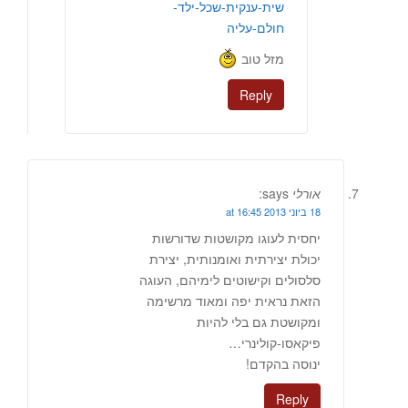
שית-ענקית-שכל-ילד-
חולם-עליה
מזל טוב
Reply
אורלי
says:
18 ביוני 2013 at 16:45
יחסית לעוגו מקושטות שדורשות
יכולת יצירתית ואומנותית, יצירת
סלסולים וקישוטים לימיהם, העוגה
הזאת נראית יפה ומאוד מרשימה
ומקושטת גם בלי להיות
פיקאסו-קולינרי…
ינוסה בהקדם!
Reply