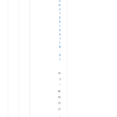
ב
מ
ב
ר
2
0
1
3
a
t
1
8
:
5
1
א
נ
י
ש
מ
ח
ה
,