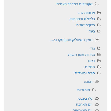
שקשוקות במבחר טעמים
ארוחות ערב
בלינצ'ס ופנקייקס
בצקים שונים
בשר
חמין חמינצ'יק חמין מקרוני….
גזר
גלידות תוצרת בית
דגים
המרות
חגים ומועדים
חנוכה
סופגניות
ט"ו בשבט
יום האהבה
יום העצמאות