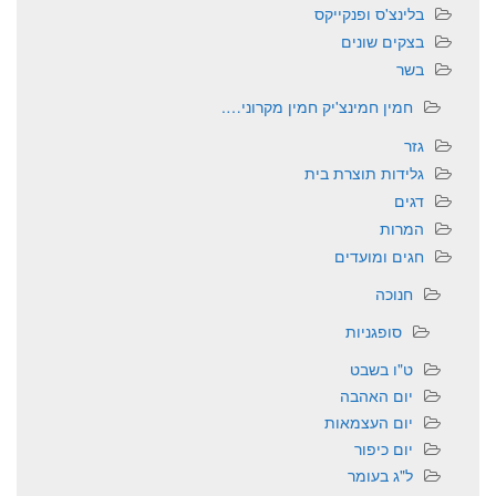
בלינצ'ס ופנקייקס
בצקים שונים
בשר
חמין חמינצ'יק חמין מקרוני….
גזר
גלידות תוצרת בית
דגים
המרות
חגים ומועדים
חנוכה
סופגניות
ט"ו בשבט
יום האהבה
יום העצמאות
יום כיפור
ל"ג בעומר