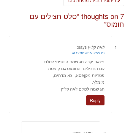
חיתוכיות גבינה מופחת סוכר
7 thoughts on “
סלט חצילים עם
חומוס
”
לאה קליין
says:
23 במאי 2015 at 12:32
פירגה יקרה חג שמח הוספתי לסלט
עם החצילים והחומוס גם קופסת
פטריות מקןפסא, יצא מדהים,
מומלץ.
חג שמח לכולם לאה קליין
Reply
פירגה
says: