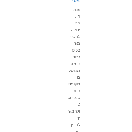
16:56
ענת
הי,
את
יכולה
להשת
מש
בכוס
גרגרי
חומוס
מבושלי
ם
מקופס
ה או
סנפרוס
ט
ולהמש
יך
להכין
כפי