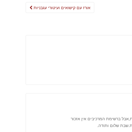
Post
אורז עם קישואים ועיטורי עגבניות
navigation
,אבל ברשימת המרכיבים אין אזכור
ות.שבת שלום ותודה.