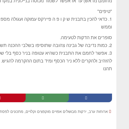
מחומם מראש) עד אז אפשר לשמור מכוסה בניילונית במקרר
"טיפים"
וממש
סופרים את הדקות לטעימה.
2. כמות נדיבה של גבינה צהובה שתוסיפו בשלבי ההכנה תשפר ותשדרג את המאפה.
3. אפשר לחמם את התבנית כשהיא עטופה בניר כסף בלי שכבת הגבינה העליונה. אחרי החימום לפזר את הגבינה
להזהיב ולהקרים ללא ניר הכסף ומיד בתום ההקרמה להגיש.
תהנו
,
,
ארוחות ערב
ירקות מבושלים אפויים מוקפצים וקלויים
מתכונים לפסח