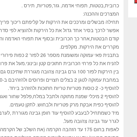
כרובית,בטטות, תפוחי אדמה, גזר,פטריות, תירס .
המצרכים וההכנה:
תחילה מבשלים ומרככים את הירקות על קליפתם ריכוך פריך 
אפשר לרכך בסיר אחד גדול את כל הירקות ולהוציא לפי סדר 
קודם הבטטות,אחר כך הכרובית ובסוף את תפוחי האדמה והג
מקררים את הירקות. מקלפים.
בתבנית פאי עמוקה ומשומנת מספר 26 לפזר 2 כפות פירורי לחם.
להניח את כל פרחי הכרובית חתוכים קטן ובינוני.מעל את פר
בין הירקות לפזר 100 גרם גבינה צהובה מגוררת שתיכנס גם פנימה לתוך התבנית ולא רק למעלה.
במחבת עמוקה לטגן 2 בצלים חצויים ופרוסים ולהזהיבם ב-50 גרם חמאה או שמן.
להוסיף כ- 2 כוסות פטריות טריות חתוכות ולהזהיב ביחד.
להוסיף 2 מיכלי שמנת מתוקה ולתבל במלח,פלפל שחור ואגוז מוסקט
להוסיף כפית אבקת מרק פטריות ולבחוש. לתקן טעמים.
מיד כשמתחיל לבעבע להוסיף עוד חופן גבינה מגוררת ,לערבב
לגרר עוד גבינה צהובה מעל.
לאפות בחום 175 עד הזהבה הקרמה (את השלב ש