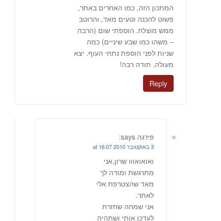
המתכון הזה, כמו האחרים באתר,
פשוט להכנה וטעים מאד, והרוטב
ממש מוצלח. הוספתי שום (הרבה
– משהו כמו שבע שיניים) כמה
שניות לפני הוספת נתחי העוף. יצא
מעולה. תודה רבה!
Reply
פירגה
says:
3 באוקטובר 2010 at 16:07
ואואואווו שרון,אני
מתרגשת ומודה לך
מאד שהצטרפת אלי
לאתר.
אני שמחה שחזרת
לעדכן אותי ושתהיה