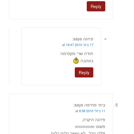
Reply
פירגה
says:
17 ביוני 2010 at 19:47
תודה שרי מקסימה
באהבה
Reply
ציפי מחיפה
says:
11 ביולי 2010 at 9:38
פירגה היקרה,
פשוט ואווווווווווווו
זללנו הכל , לא נשאר כלום כלום….