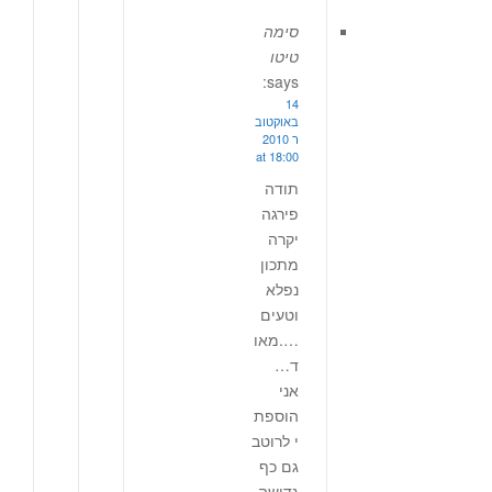
סימה
טיטו
says:
14
באוקטוב
ר 2010
at 18:00
תודה
פירגה
יקרה
מתכון
נפלא
וטעים
….מאו
ד…
אני
הוספת
י לרוטב
גם כף
גדושה