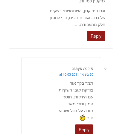
להקטין כמויות.
וגם טיפ קטן, השתמשתי בשקית
של כרוב וגזר חתוכים, כדי לחסוך
חלק מהעבודה….
Reply
פירגה
says:
30 בינואר 2011 at 10:03
תמר בקר אור
צודקת לגבי השקיות
עם הירקות. חוסך
המון וטרי מאד.
תודה על הכל ושבוע
טוב
Reply