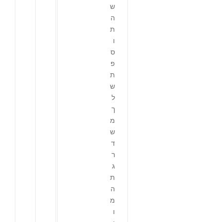
ש
ה
ת
ו
ס
פ
ת
ש
ל
ך
מ
ש
ד
ר
ג
ת
ה
מ
ו