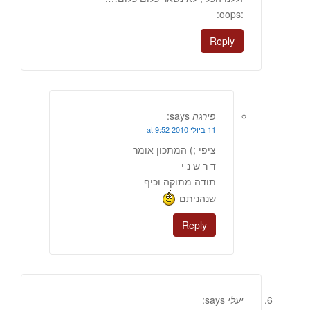
:oops:
Reply
פירגה
says:
11 ביולי 2010 at 9:52
ציפי ;) המתכון אומר
ד ר ש נ י
תודה מתוקה וכיף
שנהניתם
Reply
יעלי
says: