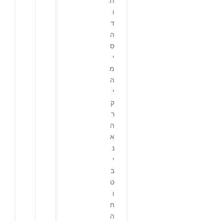
ת
ו
ד
ה
ס
י
מ
ה
י
ק
ר
ה
א
נ
י
ב
ט
ו
ח
ה