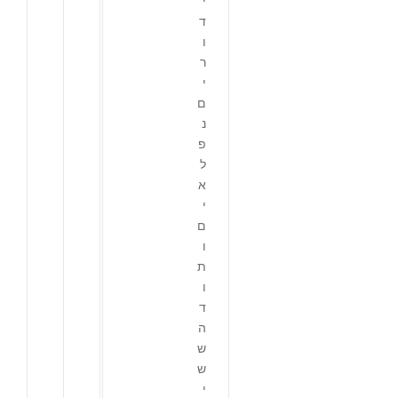
י
ד
ו
ר
י
ם
נ
פ
ל
א
י
ם
ו
ת
ו
ד
ה
ש
ש
י