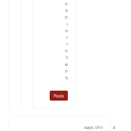
ת
פ
ת
ו
ח
ז
ר
ת
ל
ש
ת
ף
Reply
הילה
says: