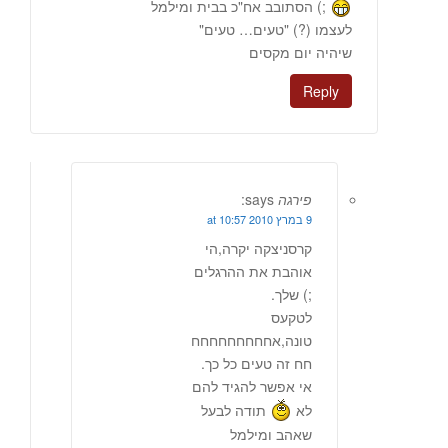
;) הסתובב אח"כ בבית ומילמל
לעצמו (?) "טעים… טעים"
שיהיה יום מקסים
Reply
פירגה
says:
9 במרץ 2010 at 10:57
קרסניצקה יקרה,הי
אוהבת את ההרגלים
;) שלך.
לטקעס
טונה,אחחחחחחחחח
חח זה טעים כל כך.
אי אפשר להגיד להם
לא
תודה לבעל
שאהב ומילמל