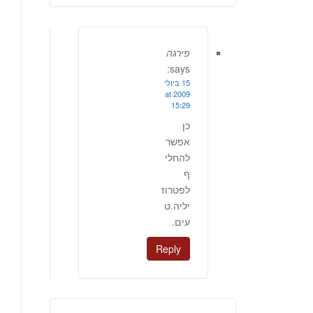
פירגה
says:
15 ביולי
2009 at
15:29
כן
אפשר
להחלי
ף
לפטרוז
יליה.ט
עים.
Reply