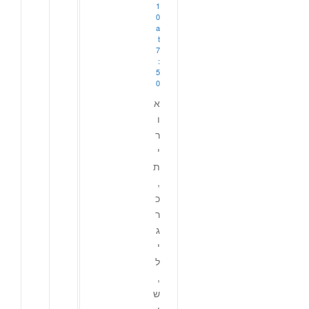
1
0
a
t
7
:
5
0
א
ו
ר
י
ת
,
כ
ר
ג
י
ל
,
ש