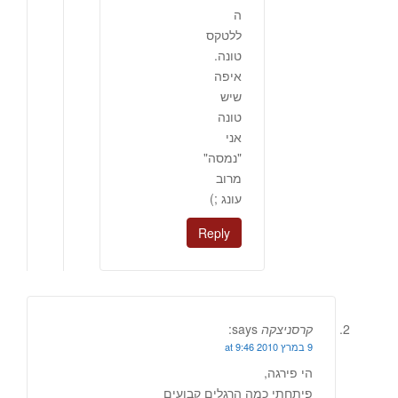
ה
ללטקס
טונה.
איפה
שיש
טונה
אני
"נמסה"
מרוב
עונג ;)
Reply
קרסניצקה
says:
9 במרץ 2010 at 9:46
הי פירגה,
פיתחתי כמה הרגלים קבועים