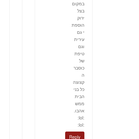
במקום
בצל
ירוק
הוספת
י גם
עירית
וגם
טיפת
של
כוסבר
ה
קצוצה
כל בני
הבית
ממש
אהבו.
:lol:
:lol:
Reply