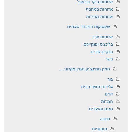
ארוחות בוקר ובראנץ'
ארוחות במחבת
ארוחות מהירות
שקשוקות במבחר טעמים
ארוחות ערב
בלינצ'ס ופנקייקס
בצקים שונים
בשר
חמין חמינצ'יק חמין מקרוני….
גזר
גלידות תוצרת בית
דגים
המרות
חגים ומועדים
חנוכה
סופגניות