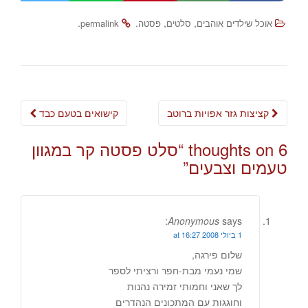
.
.
,
,
אוכל שילדים אוהבים
סלטים
פסטה
permalink
Post
קציצות גזר אפויות ברוטב
קישואים בטעם כבד
navigation
6 thoughts on “
סלט פסטה קר במגוון
טעמים וצבעים
”
Anonymous
says:
1 ביולי 2008 at 16:27
שלום פירגה,
שמי נעמי מבת-חפר ורציתי לספר
לך שאני וחמותי זמירה נהנות
וחוגגות עם המתכונים הנהדרים