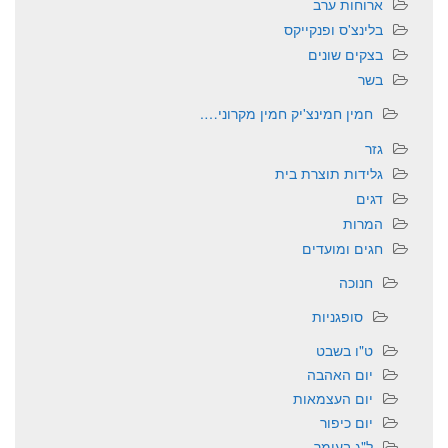
ארוחות ערב
בלינצ'ס ופנקייקס
בצקים שונים
בשר
חמין חמינצ'יק חמין מקרוני….
גזר
גלידות תוצרת בית
דגים
המרות
חגים ומועדים
חנוכה
סופגניות
ט"ו בשבט
יום האהבה
יום העצמאות
יום כיפור
ל"ג בעומר