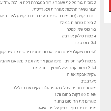
2 כוסות גזר מקולף שעבר גירור במגררת דקה או "כתישה" עדינה במג'ימקס
הגזר נשאר חתיכות מגוררות ולא דייסתי.
כוס נס קפה (כוס מים פושרים+1/2 כפית נס קפה) לערבב.או מיץ תפוזים לאור התגובות למטה.
2 ביצים טרופות במזלג
1/2 כוס שמן קנולה
4 כפות סילאן או דבש
3/4 כוס סוכר
1/2 כוס שוקולדצ'יפס מריר או כוס תמרים יבשים קצוצים קטן או צימוקים .
2 כפות ליקר תפוזים יוסיפו המון ארומה וגם קינמון אם אוהבים
1/4 2 כוסות קמח ולא להוסיף יותר קמח.
שקית אבקת אפיה
מערבבים
משמנים תבנית עגולה מספר 24 ויוצקים את הבלילה
אופים 50 דקות בחום 175
סוגרים את החימום בתנור
מניחים ניר כסף ברפיון על פני העוגה