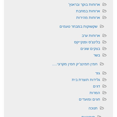
ארוחות בוקר ובראנץ'
ארוחות במחבת
ארוחות מהירות
שקשוקות במבחר טעמים
ארוחות ערב
בלינצ'ס ופנקייקס
בצקים שונים
בשר
חמין חמינצ'יק חמין מקרוני….
גזר
גלידות תוצרת בית
דגים
המרות
חגים ומועדים
חנוכה
סופגניות