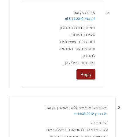
פירגה
says:
4 במרץ 2012 at 6:14
מאיה,בחרת במתכון
טעים במיוחד.
תודה רבה ששיתפת
והוספת עוד מחמאה
למתכון.
בקר טוב ונפלא לך.
Reply
משתמש אנונימי (לא מזוהה)
says:
21 במרץ 2012 at 14:35
היי פירגה
לא שמתי לב להוראות ובישלתי את
העדשים במים רותחים.יש עם זה