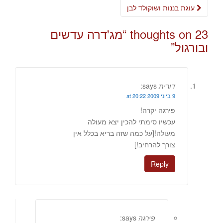
navigation
עוגת בננות ושוקולד לבן
23 thoughts on “
מג'דרה עדשים
ובורגול
”
דורית
says:
9 ביוני 2009 at 20:22
פירגה יקרה!
עכשיו סימתי להכין יצא מעולה
מעולה![על כמה שזה בריא בכלל אין
צורך להרחיב!]
Reply
פירגה
says: