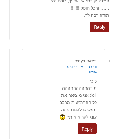
פירגה יקירתי אין עלייך, כולם נהנו
…… והכל חוסל!!!!!!!!
תודה רבה לך.
Reply
פירגה
says:
10 בפברואר 2011 at
15:34
כוכי
תודהההההההההה
:lol: אני מוציאה את
כל ההתרגשות מהלב.
תמשיכו להנות איזה
עונג לקרוא אותך
Reply