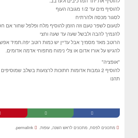
להוסיף את יתר המרכיבים ולערבב.
להוסיף מים עד 1/2 מגובה העוף
לסגור מכסה ולהרתיח
לטעום לשפר טעם וזה הזמן להוסיף מלח ופלפל שחור אם חס
להנמיך להבה ולבשל שעה עד שעה וחצי
הרוטב מאד מסמיך אבל עדיין יש כמות רוטב יפה.תמיד אפש
להגיש על אורז אדום או צלי נימוח מתפוחי אדמה אדומים.
"אופציה"
להוסיף 2 גמבות אדומות חתוכות לרצועות בשלב שמוסיפים את יתר המרכיבים.
תהנו
.
.
,
,
מתכונים לפסח
מתכונים לראש השנה
עופות
permalink