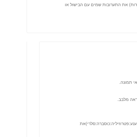
ות) את התערובות שמים עם הבישול או
אי תמונה.
ראה מלבב.
נענע:פטרוזיליה:כוסברה:סלרי)את