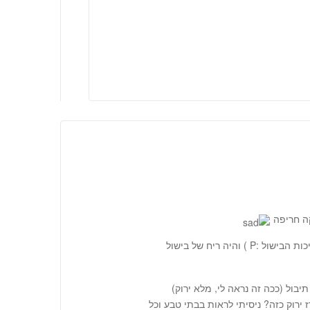
קה חריפה
בכל אופן ליקקו את האצבעות (ושוב זכיתי בנקודות על איכות הבישול :P ) והיה ריח של בישול
יבול (ככה זה נראה לי, מלא ירוק)
 ירוק כזה? ניסיתי לראות בבתי טבע וכל