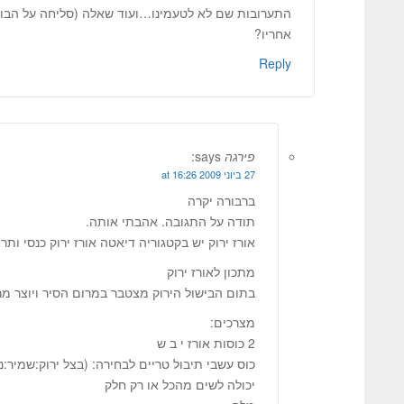
התערובות שם לא לטעמינו…ועוד שאלה (סליחה על הבור
אחריו?
Reply
פירגה
says:
27 ביוני 2009 at 16:26
ברבורה יקרה
תודה על התגובה. אהבתי אותה.
אורז ירוק יש בקטגוריה דיאטה אורז ירוק כנסי ותר
מתכון לאורז ירוק
בתום הבישול הירוק מצטבר במרום הסיר ויוצר מ
מצרכים:
2 כוסות אורז י ב ש
כוס עשבי תיבול טריים לבחירה: (בצל ירוק:שמיר:
יכולה לשים מהכל או רק חלק