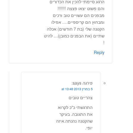
הרגע סיימתי להכין את הכדורים
והם פשוט יצאו פצצה !!!!!!!
מבפנים הם עשויים טוב ורכים
ומבחוץ הם קריספיים…. אפילו
הקטנה שלי (בת 7 חודשים) אכלה
שתיים (את הבפנים כמובן)… להיט
!
Reply
פירגה
says:
5 במרץ 2013 at 13:48
צהריים טובים
התרגשתי כ"כ לקרוא
את התגובה. בעיקר
שהקטנה נהנתה.איזה
יופי.