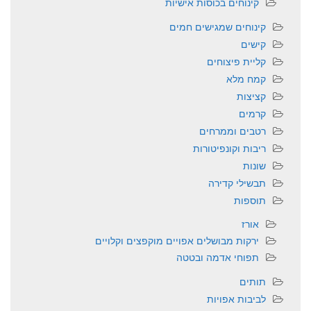
קינוחים בכוסות אישיות
קינוחים שמגישים חמים
קישים
קליית פיצוחים
קמח מלא
קציצות
קרמים
רטבים וממרחים
ריבות וקונפיטורות
שונות
תבשילי קדירה
תוספות
אורז
ירקות מבושלים אפויים מוקפצים וקלויים
תפוחי אדמה ובטטה
תותים
לביבות אפויות