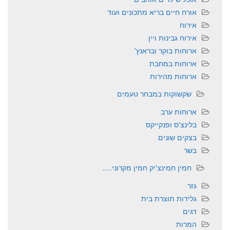
אורח חיים בריא מתכונים ועוד
אירוח
אירוח גבינות ויין
ארוחות בוקר ובראנץ'
ארוחות במחבת
ארוחות מהירות
שקשוקות במבחר טעמים
ארוחות ערב
בלינצ'ס ופנקייקס
בצקים שונים
בשר
חמין חמינצ'יק חמין מקרוני….
גזר
גלידות תוצרת בית
דגים
המרות