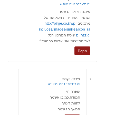
23 בדצמבר 2011 at 8:31
פירגה חג אורים שמח
ושתמיד אתר יהיה מלא אור של
מתכונים
http://pirge.co.il/wp-
includes/images/smilies/icon_ra
zz.giהיום
ינוסה המתכון הנל
לארוחת שישי ואני אדווח בהמשך.f
Reply
פירגה
says:
23 בדצמבר 2011 at 10:26
עופרה הי
חמודה.כמובן אשמח
לחוות דעתך
המשך חג שמח