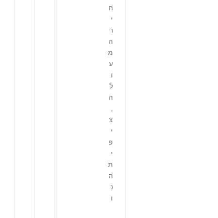
ח
י
ר
ה
מ
ע
ו
ל
ה
,
צ
י
פ
י
ת
ה
נ
ו