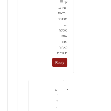
לך !!!
המתכו
ן נראה
מבטיח
…
מכינה
אותו
מחר
לארוח
ת שבת
Reply
פ
י
ר
ג