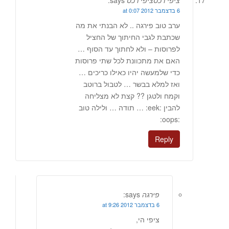
ציפי רכסציפי רכס
says:
6 בדצמבר 2012 at 0:07
ערב טוב פירגה .. לא הבנתי את מה
שכתבת לגבי החיתוך של החציל
לפרוסות – ולא לחתוך עד הסוף …
האם את מתכוונת לכל שתי פרוסות
כדי שלמעשה יהיו כאילו כריכים …
ואז למלא בבשר … לטבול ברוטב
וקמח ולטגן ?? קצת לא מצליחה
להבין :eek: … תודה … ולילה טוב
:oops:
Reply
פירגה
says:
6 בדצמבר 2012 at 9:26
ציפי הי,