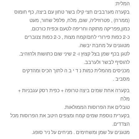
המלית:
בקערה מערבבים חצי קילו בשר טחון עם ביצה, כף חומוס
(ממרח) , פטרוזיליה, שום, מלח, פלפל שחור, מעט
כמון,פפריקה מתוקה וחריפה לטעם וכפית כורכום.
כ-2 כפות פירורי לחם/קמח מצות , כ-2 כפות צנוברים
מטוגנים על מחבת יבשה.
לטגן בכף שמן בצל קצוץ ו- 2 שיני שום כתושות ולהזהיב.
להוסיף לבשר ולערבב.
מכניסים מהמלית כמות נ ד י ב ה לתוך הכיס ומהדקים
מסביב .
בקערה אחת שמים ביצה טרופה + כפית רסק עגבניות +
מלח
טובלים את הפרוסות הממולאות.
בקערית נוספת שמים קמח ומצפים היטב את הפרוסות מכל
הצדדים.
מטגנים על שמן ומשחימים . מניחים על ניר סופג.