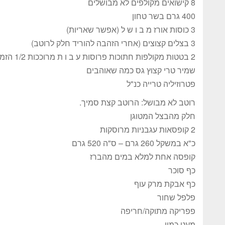
8 קישואים מקולפים לא מבושלים
400 גרם בשר טחון
3 כוסות אורז מ ב ו ש ל (אפשר שאריות)
3 בצלים קצוצים (אחרי הזהבה להוריד חלק לרוטב)
2 בטטות מקולפות חתוכות פרוסות ע ב ו ת מרוככות 1/2 הזמן במיקרו (5 דקות)
שמיר טרי קצוץ גס כמה שאוהבים
פטרוזיליה טרייה כנ"ל
רוטב לא מבושל: הרוטב קצת סמיך.
חלק מהבצל המטוגן
2 קופסאות עגבניות מרוסקות
כ"א במשקל 260 גרם – ס"ה 520 גרם
קופסה אחת למלא במים מהברז
כף סוכר
כף אבקת מרק עוף
פלפל שחור
פפריקה מתוקה/חריפה
מעט כמון