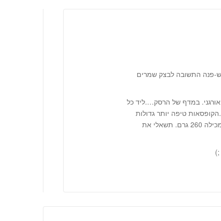
אש-פנה התשובה לבצק שמרים
אורגני. במדף של הרסק….ליד כל
הקופסאות טיפה יותר גדולות
מלבניות ומחוברות בזוגות או רביעיות כל קופסה מכילה 260 גרם. תשאלי את
)