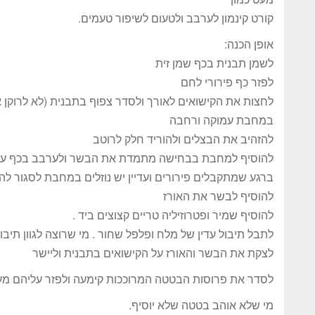
קורט קינמון לערבב ולטעום לשיפור טעמים.
אופן הכנה:
לשמן תבנית בכף שמן זית
לפזר כף פירורי לחם
לחצות את הקישואים לאורך ולסדר צפוף בתבנית (לא לרוקן 
במחבת עמוקה ורחבה
להזהיב את הבצלים ולהוריד חלק לרוטב
להוסיף למחבת בבחישה מתמדת את הבשר ולערבב בכף עץ 
ברגע שמתקבלים פירורים ועדיין יש נוזלים במחבת לסגור לה
להוסיף לבשר את האורז
להוסיף שמיר ופטרוזיליה טריים קצוצים ביד .
לתבל תיבול עדין של מלח ופלפל שחור . מי שרוצה לגוון תיבול
לצקת את הבשר והאורז על הקישואים בתבנית וליישר
לסדר את פרוסות הבטטה המרוככות קימעה ולפזר עליהם מ
מי שלא אוהב בטטה שלא יוסיף.