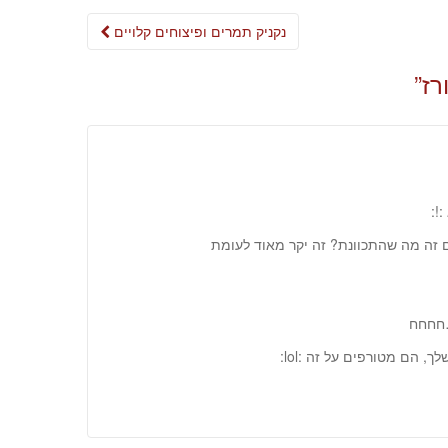
Post
נקניק תמרים ופיצוחים קלויים
navigation
רז
”
!:
ל המדפים רק עגבניות מרוסקות אורגני 300 גרם זה מה שהתכוונת? זה יקר מאוד לעומת
…חחחח
, הם מטורפים על זה :lol: