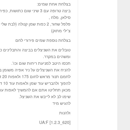
בצלחת אחת שמים:
ביצה טרופה עם 3 שיני שום כתושו
סילאן, מלח ,
פלפל שחור, 2 כפות שמן קנולה (לב
צ'ילי מתוק)
בצלחת נוספת שמים פירורי לחם
ומשהים במקרר.
תכסו היטב למניעת ריחות שום וכו'.
להניח את השניצלים על ניר אפיה משומן ב
לחמם תנור מראש לחום 175 ולאפות 20 דקות
להפוך ולהבריש עוד שמן ולאפות עוד 10 דקות
מכאן תחליטו אתם אם להמשיך לאפות עוד
שימו לב לא לייבש את השניצל.
להגיש מיד
ולהנות
UA:F [1.2.3_620]