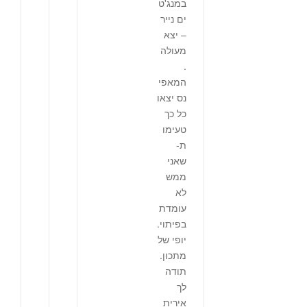
במנג'ט
ים נייר
– יצא
מעולה
.
המאפי
נס יצאו
כל כך
טעימו
ת-
שאני
ממש
לא
עומדת
בפיתוי.
יופי של
מתכון.
תודה
לך
אירית