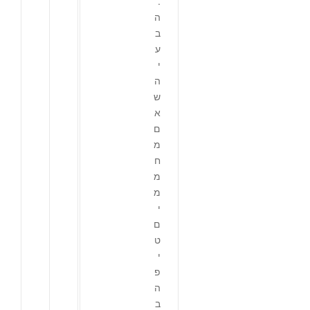
.
ה
ב
ע
י
ה
ש
א
ם
מ
ח
מ
מ
י
ם
ט
י
פ
ה
ב