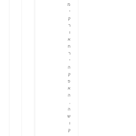
מ
י
ק
ר
ו
א
ח
ר
י
ה
ק
פ
א
ה
,
ה
ש
ו
ק