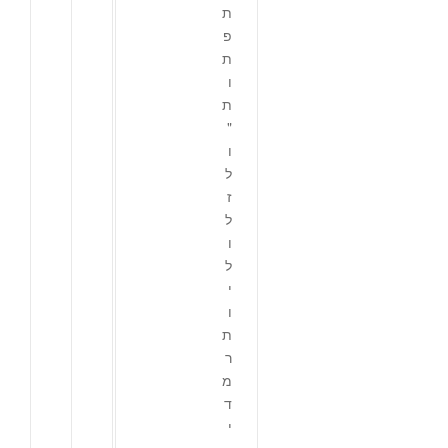
ת
פ
ת
ו
ת
"
ו
ל
ז
ל
ו
ל
י
ו
ת
ר
מ
ד
י