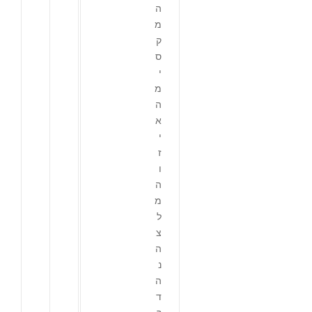
ה
מ
ק
ס
י
מ
ה
א
י
ז
ו
ה
מ
ל
צ
ה
נ
ה
ד
ר