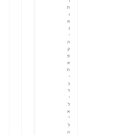
ת
ו
א
נ
י
ה
ק
פ
א
ת
י
כ
ד
י
ל
א
"
ל
ה