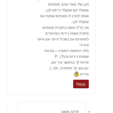
הבן שלי מאד אוהב מאפינס
שוקולד עם שוקולד צ'יפס לבן,
אנסה להכין לו מאפינס שמנת עם
שוקולד לבן .
אני בד"כ עושה בתבנית מאפינס
מתכת ושמה ניירות המיועדים
למאפינס-גם בשביל היופי וגם אישי
והגייני.
(לפי התמונה המגרה – גם את
שמחת ניירות נכון?). :P
אדווח לך בהמשך איך יצא.
יום טוב לך תותחית, :lol: ;)
אירית
Reply
פירגה
says: