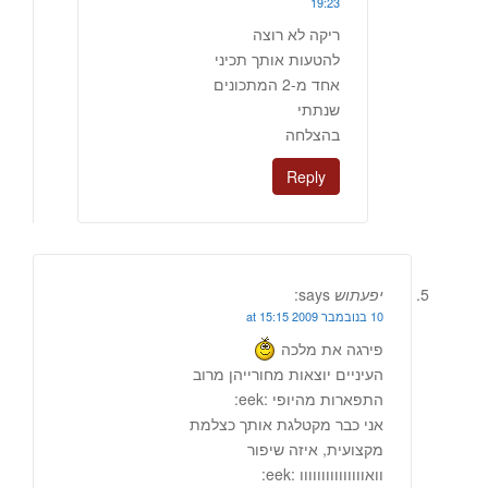
19:23
ריקה לא רוצה
להטעות אותך תכיני
אחד מ-2 המתכונים
שנתתי
בהצלחה
Reply
יפעתוש
says:
10 בנובמבר 2009 at 15:15
פירגה את מלכה
העיניים יוצאות מחורייהן מרוב
התפארות מהיופי :eek:
אני כבר מקטלגת אותך כצלמת
מקצועית, איזה שיפור
וואווווווווווווווו :eek: