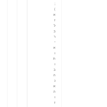
;
)
א
ז
ל
ב
ר
י
א
ו
ת
ו
ב
ה
נ
א
ה
ו
ז