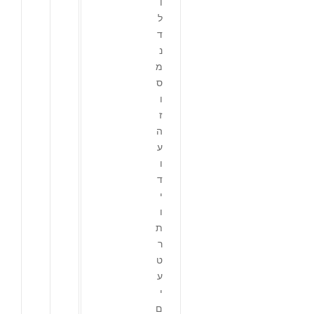
ו
ל
ד
נ
מ
ס
ו
ז
ה
ע
ו
ד
י
ו
ת
ר
ט
ע
י
ם