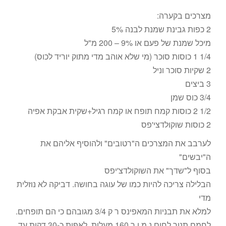
מצרכים בקערה:
2 כפות גבינת שמנת לבנה 5%
מיכל שמנת של פעם או 9% – 200 מ"ל
1/4 1 כוסות סוכר (מי שלא אוהב מדי מתוק יוריד לכוס)
2 שקיות סוכר וניל
3 ביצים
3/4 כוס שמן
1/2 2 כוסות קמח תופח או קמח רגיל+שקית אבקת אפיה
2 כוסות שוקולדצי'פס
לערבב את המצרכים ה"רטובים" ולהוסיף אליהם את
ה"יבשים"
בסוף ל"שדך" את השוקולדצ'יפס
הבלילה צריכה להיות כמו של עוגה בחושה. דביקה לא נוזלית
מדי
למלא את תבניות המאפינס ר ק 3/4 מגובהם כי הם תופחים.
לחמם תנור לחום נ מ ו ך 160 מעלות, לאפות כ-30 דקות עד