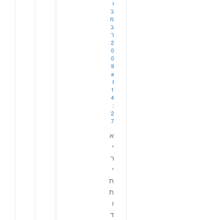
ו
ב
מ
ב
ר
2
0
0
9
a
t
1
4
:
2
7
א
י
ר
י
ת
ת
ו
ד