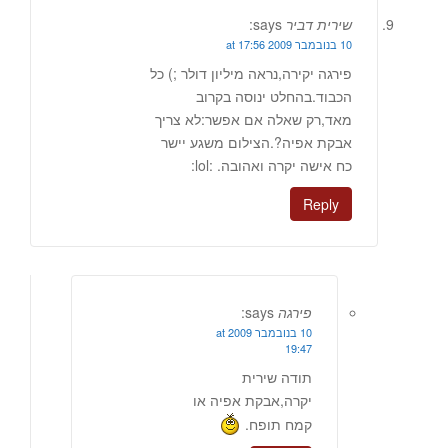
שירית דביר
says:
10 בנובמבר 2009 at 17:56
פירגה יקירה,נראה מיליון דולר ;) כל
הכבוד.בהחלט ינוסה בקרוב
מאד,רק שאלה אם אפשר:לא צריך
אבקת אפיה?.הצילום משגע יישר
כח אישה יקרה ואהובה. :lol:
Reply
פירגה
says:
10 בנובמבר 2009 at
19:47
תודה שירית
יקרה,אבקת אפיה או
קמח תופח.