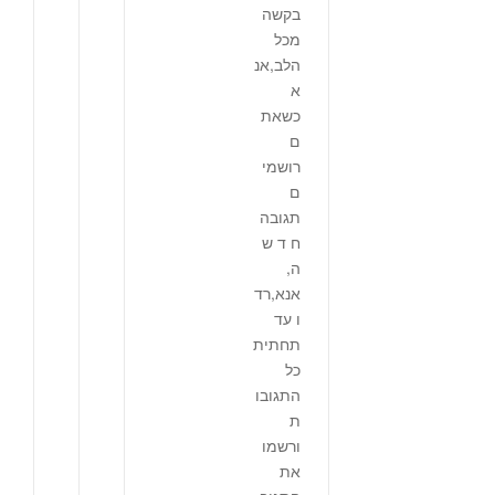
בקשה
מכל
הלב,אנ
א
כשאת
ם
רושמי
ם
תגובה
ח ד ש
ה,
אנא,רד
ו עד
תחתית
כל
התגובו
ת
ורשמו
את