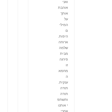
ואני
אוהבת
אותך
על
המילי
ם
היפות.
ארוחה
שלמה
מבית
פירגה
זו
מחמא
ה
ענקית.
תודה
תודה
ותשתפ
י אותנו
אחרי