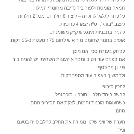
חמאה מומסת ולפזר ביד נדיבה מחומרי המילוי.
כל כדור לגלגל לרולדה – ליצור 8 רולדות. מכל 2 רולדות
לעצב "בורג". ס"ה יצאו 4 כרוכיות.
להניח בתבניות אינגליש קייק משומנות.
אופים בתנור שחומם מ ר א ש לחום 175 מעלות כ-35 דקות.
לבדוק בעזרת סכין אם מוכן.
אם בפנים עוד רטוב ומבחוץ העוגות השחימו יש להניח ב ר
פ י ו ן ניר כסף
ולהמשיך באפיה עוד מספר דקות.
להכין סירופ:
לבשל ביחד חלב + סוכר + סוכר וניל.
כשהעוגות מוכנות וחמות, לצקת את הסירופ החם.
תהנו
הערה של וויני שלנו: ממירה את החלב לחלב סויה בטעם
וניל.