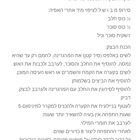
סירופ מ ב ו ש ל לציפוי מיד אחרי האפיה:
½ כוס חלב
½ כוס סוכר
1שקית סוכר וניל
הכנת הבצק:
לשים באלפס (סיר קטן) את המרגרינה, לחמם רק עד שהיא
נמסה, להוסיף את החלב והסוכר, לערבב ולכבות את האש.
לשים בקערה את הקמח והשמרים או ראש העיסה המוכן.
להוסיף את הביצים בשלמותן
להוסיף לסירוגין את החלב עם המרגרינה ולערבב לבצק
דביק
לעטוף בניילונית את הקערה ולהכניס למקרר למינימום-5
שעות התפחה.אין בעיה להשאיר יותר שעות.
לערבב את חומרי המילוי.
לאחרי ההתפחה ליצור 8 כדורים שווים.
כל כדור לרדד לעלה על משטח מקומח. למרוח בנדיבות