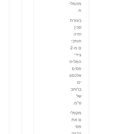
מהמלי
ת
בעזרת
סכין
חדה
חותכי
ם מ-2
צידי
המלית
פסים
אלכסונ
ים
ברוחב
של
ס"מ.
מקפלי
ם את
פסי
הבצק