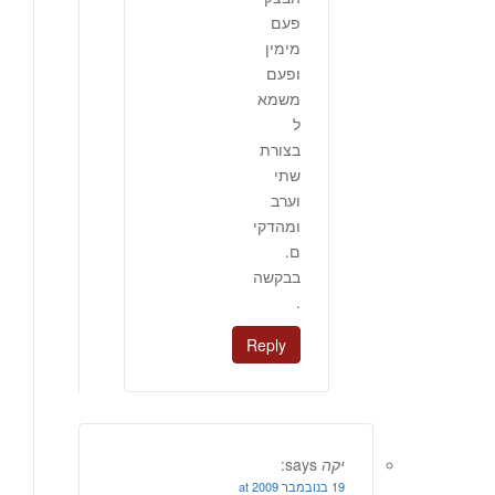
פעם
מימין
ופעם
משמא
ל
בצורת
שתי
וערב
ומהדקי
ם.
בבקשה
.
Reply
יקה
says:
19 בנובמבר 2009 at