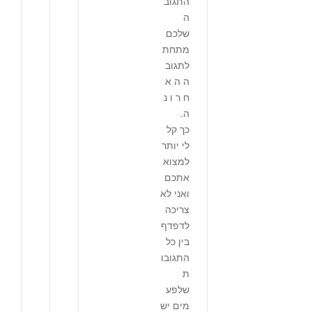
התגוב
ה
שלכם
מתחת
לתגוב
ה ה א
ח ר ו נ
ה.
כך קל
לי יותר
למצוא
אתכם
ואני לא
צריכה
לדפדף
בין כל
התגובו
ת
שלפע
מים יש