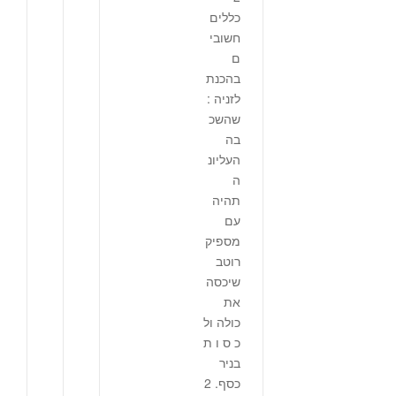
כללים
חשובי
ם
בהכנת
לזניה :
שהשכ
בה
העליונ
ה
תהיה
עם
מספיק
רוטב
שיכסה
את
כולה ול
כ ס ו ת
בניר
כסף. 2