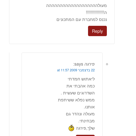
מעולההההההההההההההההההה
ה!!!!!!!!!!!!!!!
נכנס למחברת עם המתכונים
Reply
פירגה
says:
22 בדצמבר 2009 at 11:57
ליאתוש חמדתי
כמה אהבתי את
השדרוגים שעשית .
ממש נפלא ששיתפת
אותנו.
מעולה ונהדר גם
מבחינתי.
שלך,פירגה