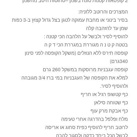
2 קופסאות קטנות טונה בשמן –סחוטות היטב מהשמן
המצרכים והרוטב ללזניה:
בסיר בינוני או מחבת עמוקה לטגן בצל גדול קצוץ ב-3 כפות
שמן עד להזהבה קלה
להוסיף לסיר ולבשל על הלהבה הכי קטנה :
בטטה ק ט נ ה מגוררת במגררת הכי ד ק ה
קופסה תירס ללא הנוזלים (משקל הקופסה לפני סינון
340גרם)
קופסה עגבניות מרוסקות במשקל 260 גרם
למלא את הקופסה של העגבניות במי ברז 3/4 מגובהה
ולהוסיף לסיר.
כף קטשופ רגיל או חריף
כף שטוחה סילאן
כף אבקת מרק עוף
מלח ופלפל בהדרגה אחרי טעימה
לרוטב חריף להוסיף כפית סחוג או אריסה
לבשל הכל ביחד כדקה ולסגור להבה