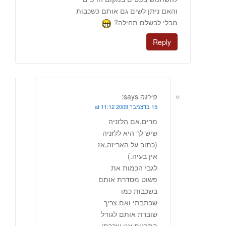
והאם ניתן לשים גם אותם כשכבות
מבלי לבשלם תחילה?
Reply
פירגה
says:
15 בדצמבר 2009 at 11:12
מרים,אם הלזניה
שיש לך היא ללזניה
(כתוב על האריזה,אז
אין בעיה.)
לגבי הכמות את
פשוט מסדרת אותם
בשכבות כמו
שכתבתי ואם צריך
שוברת אותם לגודל
התבנית.אני שברתי