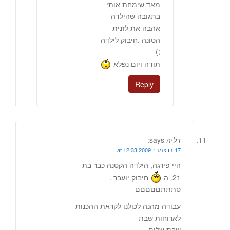
מאד שימחת אותי
בתגובה שהילדה
אהבה את לזנית
הטונה .חיבוק לילדה
;)
תודה ויום נפלא
Reply
דליה
says:
17 בדצמבר 2009 at 12:33
היי פירגה, הילדה הקטנה כבר בת
21. ה
חיבוק יועבר .
סתתתםםםםם
עבודה מהנה לכולנו לקראת ההכנות
לארוחות שבת
שבת שלום