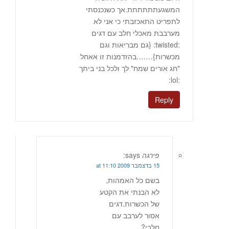
המשגעתתתתתת.אך כשנכנסתי
לתפריט התאכזבתי כי אני לא
מערבבת מאכלי חלב עם דגים
:twisted: {גם מבריאות וגם
מכשרות}…….בהזדמנות זו אאחל
"חג אורים שמח" לך ולכל בני ביתך
:lol:
Reply
פירגה
says:
15 בדצמבר 2009 at 11:10
בשם כל האמהות,
לא הבנתי את הקטע
של הכשרות.דגים
אסור לערבב עם
חלבי?