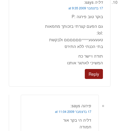
דליה
says:
17 בדצמבר 2009 at 9:35
בוקר טוב פירגה :P
גם הפעם קצרתי בזכותך מחמאות
:lol:
טעעעעעייייייםםםםםם ולבקשת
בתי הכנתי ללא התירס
תודה ויישר כח
המשיכי לאתגר אותנו
Reply
פירגה
says:
17 בדצמבר 2009 at 11:04
דליה הי בקר אור
חמודה