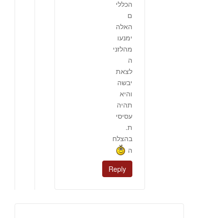
הכללי
ם
האלה
ימנעו
מהלזני
ה
לצאת
יבשה
והיא
תהיה
עסיסי
ת.
בהצלח
ה
Reply