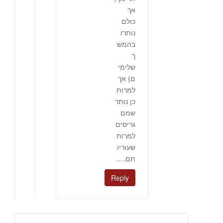
אך
כולם
נותרו
בהמש
ך
שלימי
ם) אך
למרות
כן נותר
שמם
גריסים
למרות
שעוריו
תם….
Reply