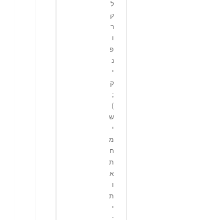
ל
ק
ר
ו
פ
נ
י
ק
;
)
ש
י
מ
ח
ת
א
ו
ת
י
: