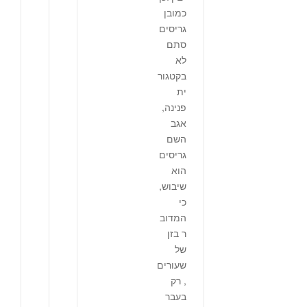
כמובן
גריסים
סתם
לא
בקטגור
ית
פנינה,
אגב
השם
גריסים
הוא
שיבוש,
כי
המדוב
ר בזן
של
שעורים
, רק
בעבר