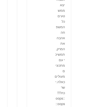
יצא
ממש
טעים
כל
המשפ
חה
אהבה
את
המרק,
תמשיכ
י עם
מתכוני
ם
מעולים
כאלה.י
שר
כח!!!!
:oops:
:oops: