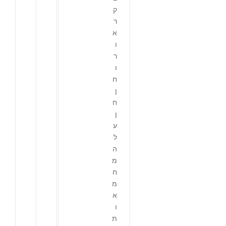
ק
ר
א
ו
ר
ו
ח
ן
ח
ן
ע
ל
ה
מ
ח
מ
א
ו
ת