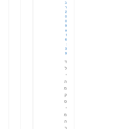
ב
ר
2
0
0
9
a
t
6
:
3
9
ד
ל
י
ה
מ
ק
ס
י
מ
ה
ב