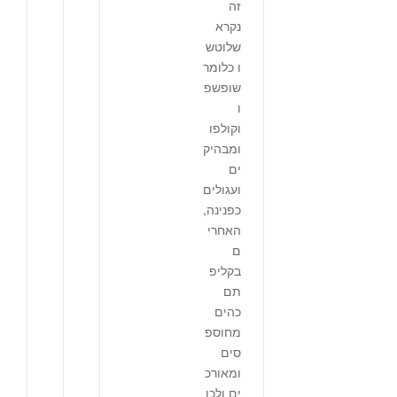
זה
נקרא
שלוטש
ו כלומר
שופשפ
ו
וקולפו
ומבהיק
ים
ועגולים
כפנינה,
האחרי
ם
בקליפ
תם
כהים
מחוספ
סים
ומאורכ
ים ןלכן