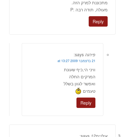
מתכוננת למרק הזה.
מעולה, תודה רבה :P
Reply
פירגה
says:
21 בדצמבר 2009 at 13:27
וויני הי,כיף שעונת
המרקים החלה
ואפשר לגוון בשלל
טעמים
Reply
אילנית12
says: