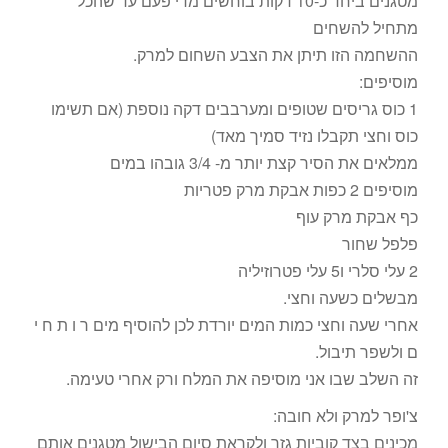
מטגנים ביחד כ-10 דקות בוחשים מדי פעם עד שהכל
מתחיל להשחים
ההשחמה הזו תיתן את הצבע השחום למרק.
מוסיפים:
1 כוס גריסים שטופים ומערבבים דקה נוספת (אם תשימו
כוס וחצי תקבלו נזיד סמיך מאד)
ממלאים את הסיר קצת יותר מ- 3/4 גובהו במים
מוסיפים 2 כפות אבקת מרק פטריות
כף אבקת מרק עוף
פלפל שחור
2 עלי סלרי ו5 עלי פטרוזיליה
מבשלים כשעה וחצי.
אחרי שעה וחצי כמות המים יורדת לכן להוסיף מים ר ו ת ח י
ם ולשפר תיבול.
זה השלב שבו אני מוסיפה את המלח ורק אחרי טעימה.
צ'ופר למרק ולא חובה:
מכינים בצד קוביות גזר ולקראת סיום הבישול מטגנים אותם