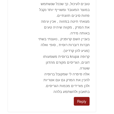
טובים לעיכול, כך שככל שנשתמש
במוצר המעובד ומשוייף יותר נקבל
פחות סיבים תזונתיים.
מצאתי חיטה במזווה , אכין עימה
את המרק , מקווה שיהיה טעים
באותה מידה.
בעניין השם קרופניק , נועצתי בשתי
חברות דוברות רוסית , סופי ואלה
(מגיע להן קרדיט).
קרופה krupa ברוסית משמעותו
דגנים, הגריסים מקורם מהדגן
שעורה.
אלה סיפרה לי שמקובל ברוסיה
להכין את המרק גם עם אטריות
ולכן מורידים מכמות הגריסים.
בתאבון ולהשתמע בלהה
Reply