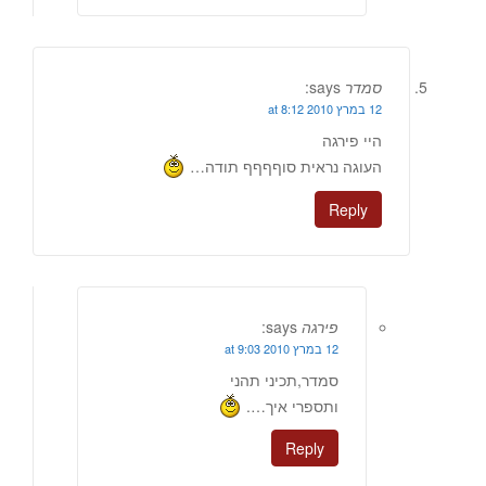
סמדר
says:
12 במרץ 2010 at 8:12
היי פירגה
העוגה נראית סוףףףף תודה…
Reply
פירגה
says:
12 במרץ 2010 at 9:03
סמדר,תכיני תהני
ותספרי איך….
Reply