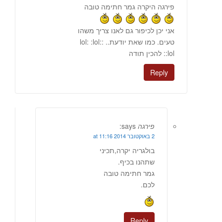
פירגה היקרה גמר חתימה טובה
אני יכן לכיפור גם לאנו צריך משהו
טעים. כמו שאת יודעת.. :lol: :lol:
:lol: להכין תודה
Reply
פירגה
says:
2 באוקטובר 2014 at 11:16
בולגריה יקרה,תכיני
שתהנו בכיף.
גמר חתימה טובה
לכם.
Reply