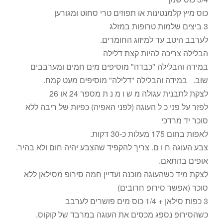
כוס מיץ קלמנטינות או תפוזים טרי סחוט ומגורען
3 ביצים שלמות טרופות במזלג
לערבב היטב עד למיזוג החומרים.
הבלילה צריכה להיות קצת דלילה
במידה והבלילה "כבדה" מוסיפים מים חמים ומערבבים
שוב. במידה והבלילה "דלילה" מוסיפים מעט קמח.
לצקת לתבנית עגולה מ ש ו מ נ ת מספר 24 או 26
לפזר על פני כ ל העוגה (לפני האפיה) כפיות של ריבה ללא
סוכר יד מרדכי
לאפות בחום 175 מעלות כ-30 דקות.
צבע העוגה ח ו ם. צריך להקפיד שהצבע יהיה חום ולא בהיר.
אופים בהתאם.
לצקת מיד כשהעוגה מוכנה ועדיין חמה סירופ מסילאן ללא
סוכר (אפשר סירופ חרובים)
3 כפות סילאן + 1/4 כוס מים פושרים לערבב
כשהסירופ נספג מכסים את העוגה במרבד של קוקוס.