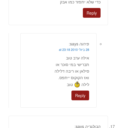
כדי שלא יתפזר כמו אבק
Reply
פירגה
says:
28 ביולי 2010 at 23:18
אילה ערב טוב
תברישי במי סוכר או
סילאן או ריבה דלילה
ואז הקוקוס ייתפס.
לילה
טוב
Reply
הבולגריה
says: