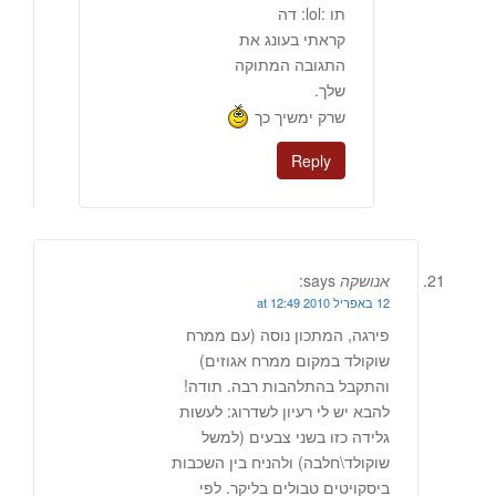
תו :lol: דה
קראתי בעונג את
התגובה המתוקה
שלך.
שרק ימשיך כך
Reply
אנושקה
says:
12 באפריל 2010 at 12:49
פירגה, המתכון נוסה (עם ממרח
שוקולד במקום ממרח אגוזים)
והתקבל בהתלהבות רבה. תודה!
להבא יש לי רעיון לשדרוג: לעשות
גלידה כזו בשני צבעים (למשל
שוקולד\חלבה) ולהניח בין השכבות
ביסקויטים טבולים בליקר. לפי