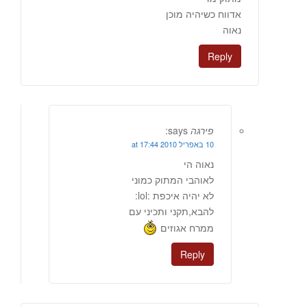
אדווח כשיהיה מוכן
נאוה
Reply
פירגה
says:
10 באפריל 2010 at 17:44
נאוה הי
לאוהבי המתוק כמוני
לא יהיה איכפת :lol:
להבא,תקני ותכיני עם
ממרח אגוזים
Reply