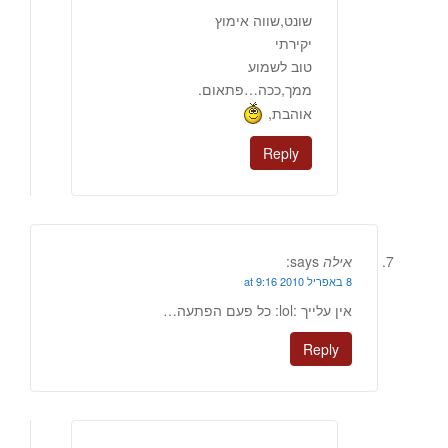
שונט,שווה אימוץ
יקירתי
טוב לשמוע
ממך,ככה…פתאום.
אוהבת,
Reply
אילה
says:
8 באפריל 2010 at 9:16
אין עלייך :lol: כל פעם הפתעה…
Reply