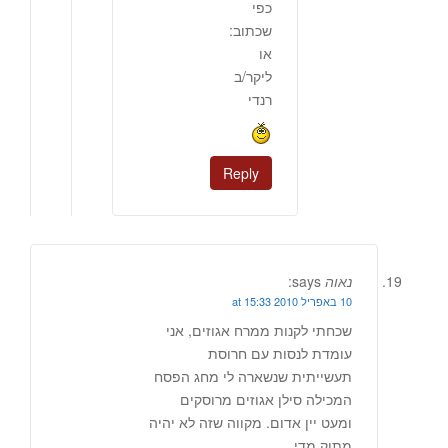
כפי
שכתוב:
או
ליקר/ב
רנדי
Reply
נאוה
says:
10 באפריל 2010 at 15:33
שכחתי לקנות ממרח אגוזים, אני
עומדת לנסות עם חרוסת
תעשייתית שנשארה לי מחג הפסח
המכילה סילן אגוזים מרוסקים
ומעט יין אדום. מקווה שזה לא יהיה
מתוק מדי