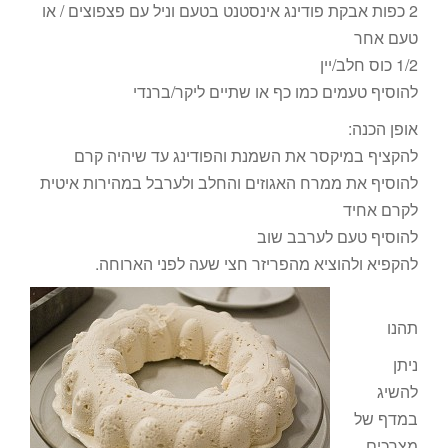
2 כפות אבקת פודינג אינסטנט בטעם וניל עם פצפוצים / או
טעם אחר
1/2 כוס חלב/יין
להוסיף טעמים כמו כף או שתיים ליקר/ברנדי
אופן הכנה:
להקציף במיקסר את השמנת והפודינג עד שיהיה קרם
להוסיף את ממרח האגוזים והחלב ולערבל במהירות איטית
לקרם אחיד
להוסיף טעם לערבב שוב
להקפיא ולהוציא מהפריזר חצי שעה לפני הארוחה.
תהנו
ניתן
להשיג
במדף של
מצרכים