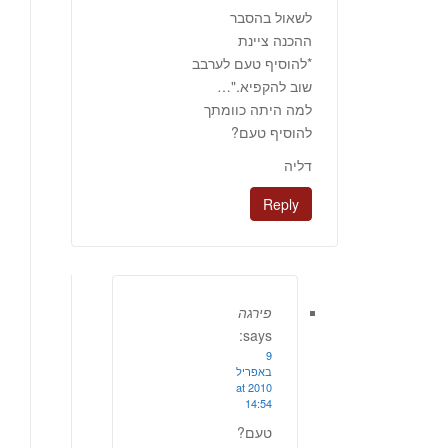
לשאול בהסבר
ההכנה ציינת
*להוסיף טעם לערבב
שוב להקפיא."…
למה היתה כוומתך
להוסיף טעם?
דליה
Reply
פירגה
says:
9
באפריל
2010 at
14:54
טעם?