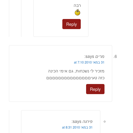
רבה
Reply
מרים
says:
31 במאי 2010 at 7:10
מזכיר לי נשכחות, גם אימי הכינה
כזה טעיםםםםםםםםםםםםםםם
Reply
פירגה
says:
31 במאי 2010 at 8:31