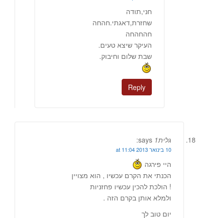
חני,תודה
שחזרת,דאגתי.חהחה
חהחהחה
העיקר שיצא טעים.
שבת שלום וחיבוק.
Reply
גלית1
says:
10 בינואר 2013 at 11:04
היי פירגה
הכנתי את הקרם עכשיו , הוא מצויין
! הולכת להכין עכשיו פחזניות
ולמלא אותן בקרם הזה .
יום טוב לך