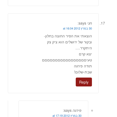
חני
says:
30 במרץ 2012 at 16:04
הוצאתי את הסיר החוצה בחלון-
ובקור של ירושלים הוא ציק צק
היתקרר….
יצא קרם
טעיםםםםםםםםםםםםםםםםם
תודה פירגה
שבת-שלום!
Reply
פירגה
says:
30 במרץ 2012 at 17:19