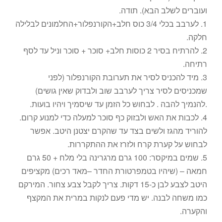
ועוברים לשלב הבא). תודה.
1. לערבב בכלי 3/4 כוס חלב+הקורנפלור+החלמונים לבלילה
חלקה.
2. להרתיח בסיר 2 כוסות חלב+ סוכר + סוכר וניל עד לסף
רתיחה.
3. מיד להכניס לסיר את תערובת הקורנפלור (לפני
שמכניסים לסיר צריך לערבב שוב ולבדוק שאין גושים)
.להנמיך להבה . לבחוש כל הזמן עד שיסמיך ויהיו בועות.
4. לכבות את האש ולבזוק כף סוכר למעלה כדי למנוע קרום.
להוריד מהגז ולשים בצד עד שהקרם יצטנן היטב. אפשר
לבחוש על קערת קרח ולזרז את ההתקררות.
5. שמים במיקסר: 100 גרם מרגרינה בלי מלח + 50 גרם
חמאה – (שיהיו בטמפרטורת החדר –מאד רכים) מקציפים
היטב לצבע לבן כ-15 דקות. צריך לקבל צבע צחור. המירקם
כמו משחה לבנה. יש מדי פעם לנקות במרית את המקצף
והקערה.