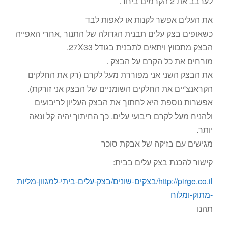
לערבב את 2 הקרמים ביחד.
את העלים אפשר לקנות או לאפות לבד
כשאופים בצק עלים תבנית הגדולה של התנור ,אחרי האפייה
הבצק מתכווץ ויתאים לתבנית בגודל 27X33.
מורחים את כל הקרם על הבצק .
את הבצק השני אני מפוררת מעל לקרם (רק את החלקים
הקראנצ'יים את החלקים השומניים של הבצק אני זורקת).
אפשרות נוספת היא לחתוך את הבצק העליון לריבועים
ולהניח מעל לקרם ריבועי עלים. כך החיתוך יהיה קל ונאה
יותר.
מגישים עם בזיקה של אבקת סוכר
קישור להכנת בצק עלים בבית:
http://pirge.co.il/בצקים-שונים/בצק-עלים-ביתי-למגוון-מליות
-מתוק-ומלוח
תהנו