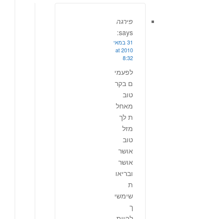
פירגה
says:
31 במאי
2010 at
8:32
לפעמי
ם בקר
טוב
מאחל
ת לך
מזל
טוב
אושר
אושר
ובריאו
ת
שימשי
ך
להיות