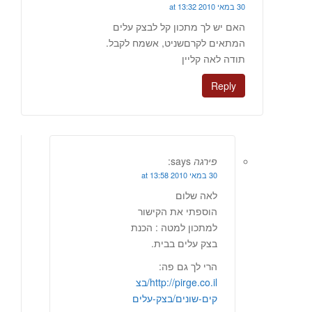
30 במאי 2010 at 13:32
האם יש לך מתכון קל לבצק עלים
המתאים לקרםשניט, אשמח לקבל.
תודה לאה קליין
Reply
פירגה
says:
30 במאי 2010 at 13:58
לאה שלום
הוספתי את הקישור
למתכון למטה : הכנת
בצק עלים בבית.
הרי לך גם פה:
http://pirge.co.il/בצ
קים-שונים/בצק-עלים