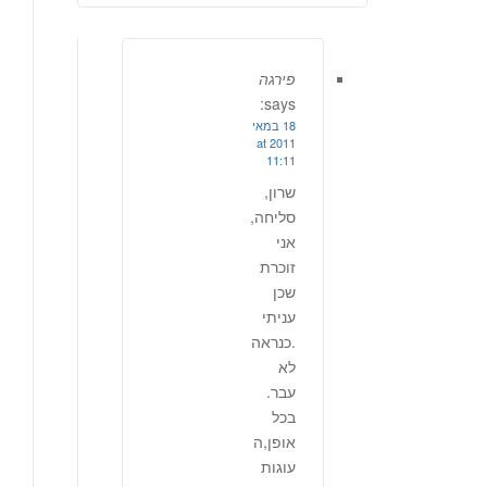
פירגה
says:
18 במאי
2011 at
11:11
שרון,
סליחה,
אני
זוכרת
שכן
עניתי
.כנראה
לא
עבר.
בכל
אופן,ה
עוגות