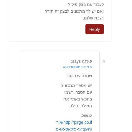
לעבוד עם בצק פילו?
ואם יש לך מתכונים לבצק זה תודה
ושבת שלום.
Reply
פירגה
says:
5 ביוני 2010 at 22:08
שרונה ערב טוב
יש מספר מתכונים
עם הסבר. רשמי
בחפש באתר את
המילה: פילו.
למשל:
http://pirge.co.il/איר
וח/גביעי-פילאס-או-פ