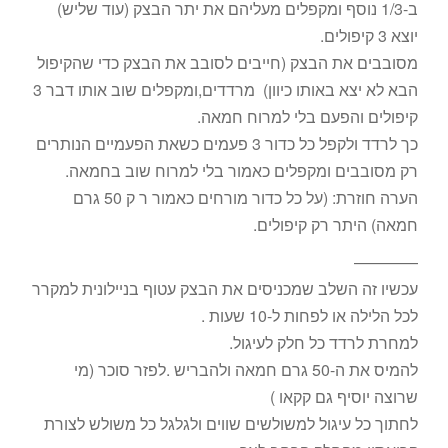
ב-1/3 נוסף ומקפלים מעליהם את יתר הבצק (עוד שליש)
יוצא 3 קיפולים.
מסובבים את הבצק (חייבים לסובב את הבצק כדי שהקיפול
הבא לא יצא באותו כיוון) מרדדים,ומקפלים שוב אותו דבר 3
קיפולים והפעם בלי למרוח חמאה.
כך לרדד ולקפל כל כדור 3 פעמים כשאת הפעמיים הנותרים
רק מסובבים ומקפלים כאמור בלי למרוח שוב בחמאה.
הערה חוזרת: (על כל כדור מורחים כאמור ר ק 50 גרם
חמאה) היתר רק קיפולים.
————
עכשיו זה השלב שמכניסים את הבצק עטוף בניילונית למקרר
לכל הלילה או לפחות ל-10 שעות .
למחרת לרדד כל חלק לעיגול.
להמיס את ה-50 גרם חמאה ולהבריש .לפזר סוכר (מי
שרוצה יוסיף גם קקאו )
לחתוך כל עיגול למשולשים שווים ולגלגל כל משולש לצורת