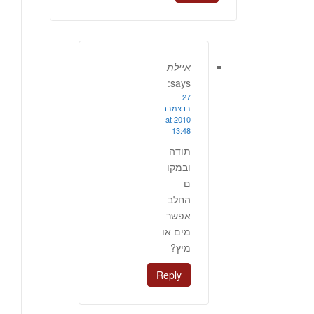
איילת
says:
27
בדצמבר
2010 at
13:48
תודה
ובמקו
ם
החלב
אפשר
מים או
מיץ?
Reply