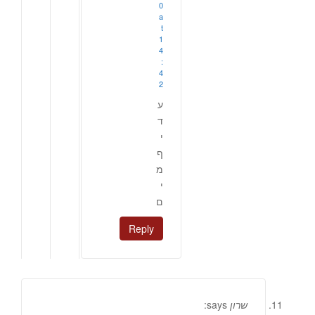
0
a
t
1
4
:
4
2
ע
ד
י
ף
מ
י
ם
Reply
שרון
says: