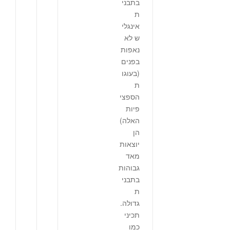
בתבני
ת
אינגלי
ש לא
נאפות
בפנים
(בעוגו
ת
הספצי
פיות
האלה)
הן
יוצאות
מאד
גבוהות
בתבני
ת
גדולה.
תכיני
כמו