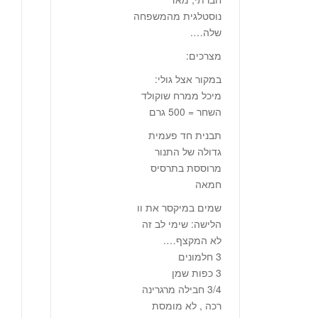
נוסטלגית מהמשפחה
שלה….
מצרכים:
במקור אצל גולי:
מיכל ממרח שוקולד
השחר = 500 גרם
תבנית חד פעמית
גדולה של התנור
מרוססת בתרסיס
חמאה
שמים במיקסר את וו
הלישה: שימי לב זה
לא המקצף….
3 חלמונים
3 כפות שמן
3/4 חבילה מרגרינה
רכה , לא מומסת