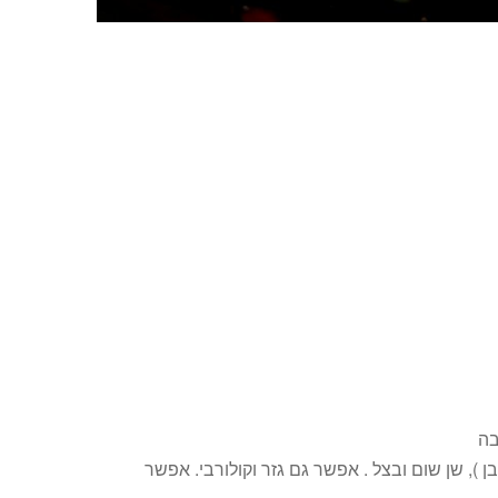
 כרישה (החלק הלבן ), שן שום ובצל . אפשר גם גזר וקולורבי. אפשר