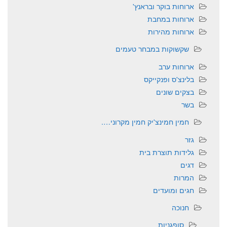
ארוחות בוקר ובראנץ'
ארוחות במחבת
ארוחות מהירות
שקשוקות במבחר טעמים
ארוחות ערב
בלינצ'ס ופנקייקס
בצקים שונים
בשר
חמין חמינצ'יק חמין מקרוני….
גזר
גלידות תוצרת בית
דגים
המרות
חגים ומועדים
חנוכה
סופגניות