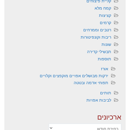
קליית פיצוחים
קמח מלא
קציצות
קרמים
רטבים וממרחים
ריבות וקונפיטורות
שונות
תבשילי קדירה
תוספות
אורז
ירקות מבושלים אפויים מוקפצים וקלויים
תפוחי אדמה ובטטה
תותים
לביבות אפויות
ארכיונים
ארכיונים