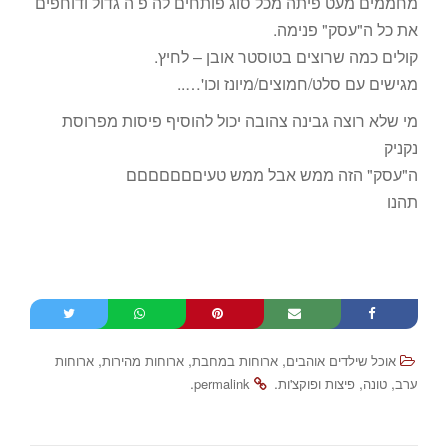
מחממים מעט פיתה מכל סוג פותחים לה פ ה גדול ודוחפים
את כל ה"עסק" פנימה.
קולים כמה שרוצים בטוסטר אובן – לחיץ.
מגישים עם סלט/חמוצים/מיונז וכו'…..
מי שלא רוצה גבינה צהובה יכול להוסיף פיסות מפרוסת
נקניק
ה"עסק" הזה ממש אבל ממש טעיםםםםםםם
תהנו
,
,
,
אוכל שילדים אוהבים
ארוחות במחבת
ארוחות מהירות
ארוחות
.
.
,
,
ערב
טונה
פיצות ופוקצ'ות
permalink