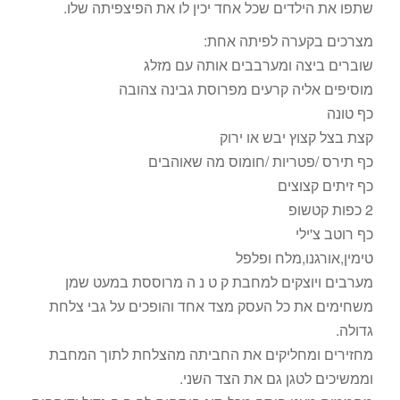
שתפו את הילדים שכל אחד יכין לו את הפיצפיתה שלו.
מצרכים בקערה לפיתה אחת:
שוברים ביצה ומערבבים אותה עם מזלג
מוסיפים אליה קרעים מפרוסת גבינה צהובה
כף טונה
קצת בצל קצוץ יבש או ירוק
כף תירס /פטריות /חומוס מה שאוהבים
כף זיתים קצוצים
2 כפות קטשופ
כף רוטב צ'ילי
טימין,אורגנו,מלח ופלפל
מערבים ויוצקים למחבת ק ט נ ה מרוססת במעט שמן
משחימים את כל העסק מצד אחד והופכים על גבי צלחת
גדולה.
מחזירים ומחליקים את החביתה מהצלחת לתוך המחבת
וממשיכים לטגן גם את הצד השני.