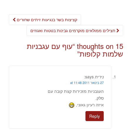
Post
קציצות בשר בנגיעות זיתים שחורים
navigation
חצילים ממולאים מוקרמים גבינות בטטות ואגוזים
15 thoughts on “
עוף עם עגבניות
שלמות קלופות
”
נירית
says:
27 בינואר 2011 at 11:48
העגבניות מזכירות קצת קובה עם
סלק.
איזה רעיון גאוני,
Reply