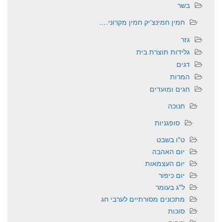
בשר
חמין חמינצ'יק חמין מקרוני….
גזר
גלידות תוצרת בית
דגים
המרות
חגים ומועדים
חנוכה
סופגניות
ט"ו בשבט
יום האהבה
יום העצמאות
יום כיפור
ל"ג בעומר
מתכונים מסורתיים לערבי חג
סוכות