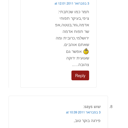
3 בפברואר 2011 at 12:01
תמר כמו שכתבתי:
ציפי,בעיקר תפוחי
אדמה,גזר,בטטה,אפ
שר תפוח אדמה
ירושלמי,כרובית ומה
שאתם אוהבים.
אפשר גם
שעועית ירוקה
צהובה…..
Reply
שוש
says:
3 בפברואר 2011 at 10:39
פירגה בוקר טוב,