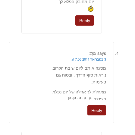
יום מחובק ונפלא לך
Reply
zipi
says:
3 בפברואר 2011 at 7:56
מכינה אותם ליום ש בת הקרוב.
ניראות סוף הדרך , ובטוח גם
טעימות.
מאחלת לך אחלה של יום נפלא
ויצירתי :P :P :P :P :P
Reply