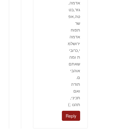
אדמה,
גזר,בט
טה,אפ
שר
תפוח
אדמה
ירושלמ
י,כרובי
ת ומה
שאתם
אוהבי
ם.
תודה
ואם
תכיני,
תהנו ;)
Reply