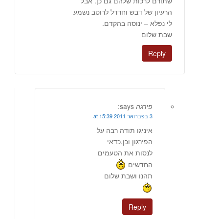
שתורם לרכות שלהם גם כן. אבל
הרעיון של דבש וחרדל לרוטב נשמע
לי נפלא – ינוסה בהקדם.
שבת שלום
Reply
פירגה
says:
3 בפברואר 2011 at 15:39
איניגו תודה רבה על
הפירגון וכן,כדאי
לנסות את הטעמים
החדשים
תהנו ושבת שלום
Reply