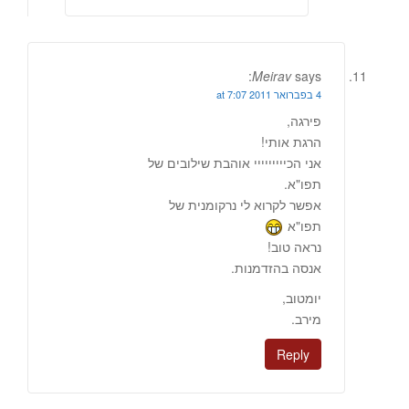
Meirav
says:
4 בפברואר 2011 at 7:07
פירגה,
הרגת אותי!
אני הכייייייייי אוהבת שילובים של
תפו"א.
אפשר לקרוא לי נרקומנית של
תפו"א
נראה טוב!
אנסה בהזדמנות.
יומטוב,
מירב.
Reply