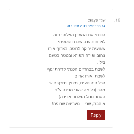
שרי
says:
14 בפברואר 2011 at 10:28
הכנתי את המעדן האלוהי הזה
לארוחת ערב שבת והוספתי
שעועית ירוקה לרוטב, בצרוף אורז
צהוב ופירה תפו"א ובטטה בטעם
צילי.
לשבת בצהריים הכנתי קדירת עוף
לשבת ואורז אדום
הכל היה טעים, מצוין ונטרף חיש
מהר (כל מה שאני מכינה ע"פ
האתר נוחל הצלחה אדירה)
אוהבת, שרי – מעריצה שרופה!
Reply