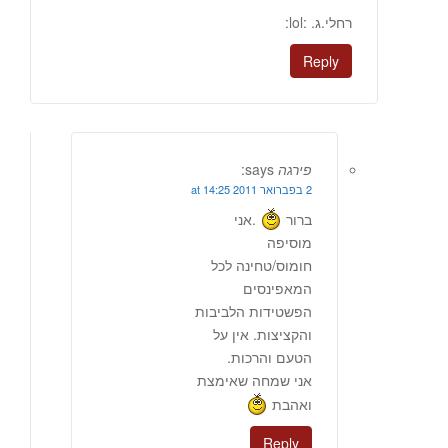
רחלי.ג. :lol:
Reply
פירגה
says:
2 בפברואר 2011 at 14:25
ברור
.אני
מוסיפה
חומוס/טחינה לכל
המאפינסים
הפשטידות הלביבות
והקציצות. אין על
הטעם והרכות.
אני שמחה שאימצת
ואהבת
Reply