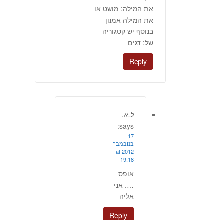
את המילה: מושט או
את המילה אמנון
בנוסף יש קטגוריה
של: דגים
Reply
ל.א.
says:
17
בנובמבר
2012 at
19:18
אופס
…. אני
אליה
Reply