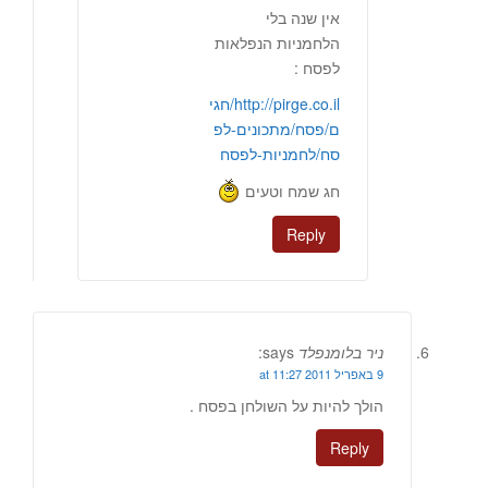
אין שנה בלי
הלחמניות הנפלאות
לפסח :
http://pirge.co.il/חגי
ם/פסח/מתכונים-לפ
סח/לחמניות-לפסח
חג שמח וטעים
Reply
ניר בלומנפלד
says:
9 באפריל 2011 at 11:27
הולך להיות על השולחן בפסח .
Reply