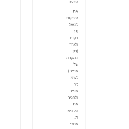
הצעה:
את
הירקות
לבשל
10
דקות
ולגרר
(רק
במקרה
של
אפיה)
לשמן
ניר
אפיה
ולהניח
את
הקציצו
ת.
אחרי