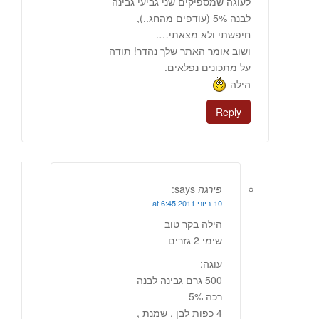
לעוגה שמספיקים שני גביעי גבינה
לבנה 5% (עודפים מהחג..),
חיפשתי ולא מצאתי….
ושוב אומר האתר שלך נהדר! תודה
על מתכונים נפלאים.
הילה
Reply
פירגה
says:
10 ביוני 2011 at 6:45
הילה בקר טוב
שימי 2 גזרים
עוגה:
500 גרם גבינה לבנה
רכה 5%
4 כפות לבן , שמנת ,