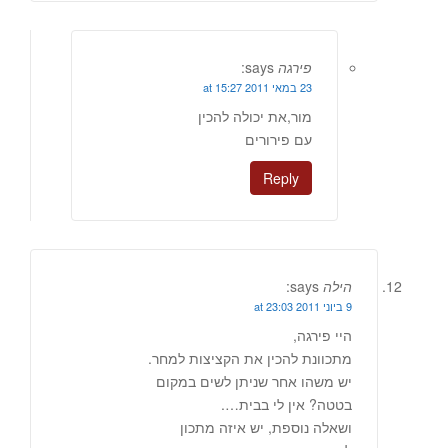
פירגה
says:
23 במאי 2011 at 15:27
מור,את יכולה להכין
עם פירורים
Reply
הילה
says:
9 ביוני 2011 at 23:03
היי פירגה,
מתכוונת להכין את הקציצות למחר.
יש משהו אחר שניתן לשים במקום
בטטה? אין לי בבית….
ושאלה נוספת, יש איזה מתכון