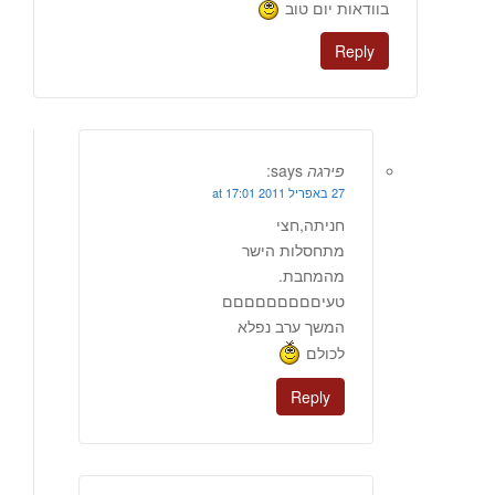
בוודאות יום טוב
Reply
פירגה
says:
27 באפריל 2011 at 17:01
חניתה,חצי
מתחסלות הישר
מהמחבת.
טעיםםםםםםםםם
המשך ערב נפלא
לכולם
Reply