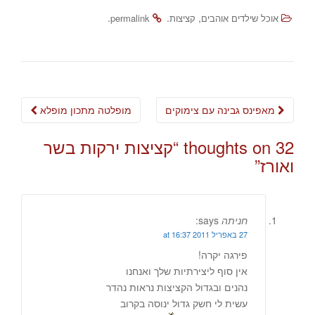
.
.
,
אוכל שילדים אוהבים
קציצות
permalink
Post
מאפינס גבינה עם צימוקים
מופלטה מתכון מופלא
navigation
32 thoughts on “
קציצות ירקות בשר
ואורז
”
חניתה
says:
27 באפריל 2011 at 16:37
פירגה יקרה!
אין סוף ליצירתיות שלך ואנחנו
נהנים ובגדול הקציצות נראות נהדר
עשית לי חשק גדול ינוסה בקרוב