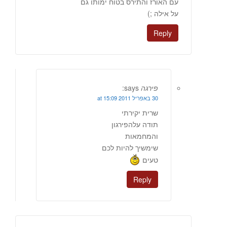
עם האורז והתירס בטוח ימותו גם
על אילה ;)
Reply
פירגה
says:
30 באפריל 2011 at 15:09
שרית יקירתי
תודה עלהפירגון
והמחמאות
שימשיך להיות לכם
טעים
Reply