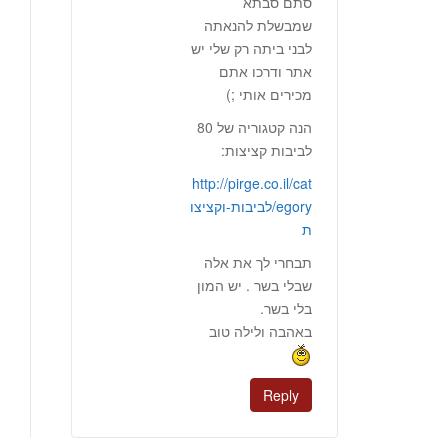
סתם סבתא
שמבשלת להנאתה
לבני ביתה רק שלי יש
אתר ודרכו אתם
מכירים אותי ;)
הנה קטגוריה של 80
לביבות קציצות:
http://pirge.co.il/cat
egory/לביבות-וקציצו
ת
תבחרי לך את אלה
שבלי בשר . יש המון
בלי בשר.
באהבה ולילה טוב
Reply