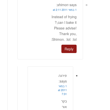
shimon
says:
1 במאי 2011 at 2:11
Instead of frying
,can I bake it?
Please advise!
Thank you,
Shimon. :lol: :lol:
Reply
פירגה
says:
1 במאי
2011 at
7:31
בקר
אור