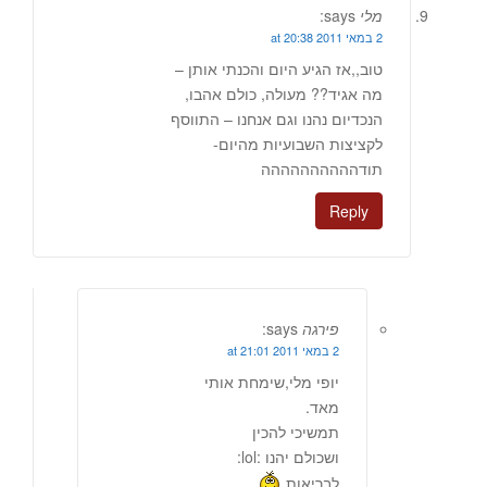
מלי
says:
2 במאי 2011 at 20:38
טוב,,אז הגיע היום והכנתי אותן –
מה אגיד?? מעולה, כולם אהבו,
הנכדיום נהנו וגם אנחנו – התווסף
לקציצות השבועיות מהיום-
תודהההההההההה
Reply
פירגה
says:
2 במאי 2011 at 21:01
יופי מלי,שימחת אותי
מאד.
תמשיכי להכין
ושכולם יהנו :lol:
לבריאות