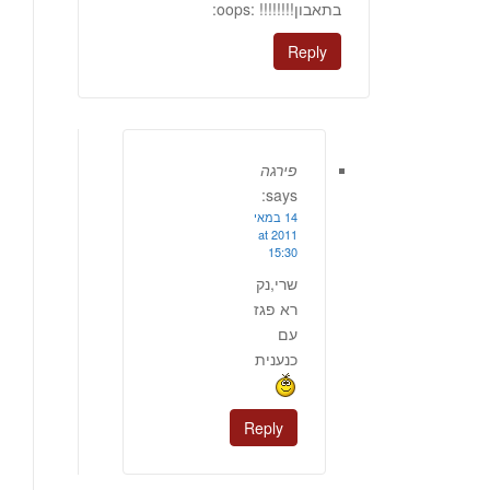
בתאבון!!!!!!!! :oops:
Reply
פירגה
says:
14 במאי
2011 at
15:30
שרי,נק
רא פגז
עם
כנענית
Reply