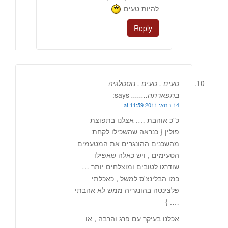
להיות טעים
Reply
טעים , טעים , נוסטלגיה
בתפארתה........
says:
14 במאי 2011 at 11:59
כ"כ אוהבת …. אצלנו בתפוצת
פולין { כנראה שהשכילו לקחת
מהשכנים ההונגרים את המטעמים
הטעימים , ויש כאלה שאפילו
שודרגו לטובים ומוצלחים יותר …
כמו הבלינצ'ס למשל , כאכלתי
פלצינטה בהונגריה ממש לא אהבתי
…. }
אכלנו בעיקר עם פרג והרבה , או