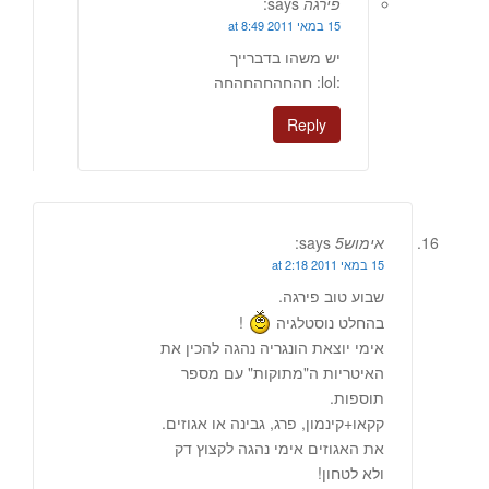
פירגה
says:
15 במאי 2011 at 8:49
יש משהו בדברייך
:lol: חהחהחהחהחה
Reply
אימוש5
says:
15 במאי 2011 at 2:18
שבוע טוב פירגה.
בהחלט נוסטלגיה
!
אימי יוצאת הונגריה נהגה להכין את
האיטריות ה"מתוקות" עם מספר
תוספות.
קקאו+קינמון, פרג, גבינה או אגוזים.
את האגוזים אימי נהגה לקצוץ דק
ולא לטחון!