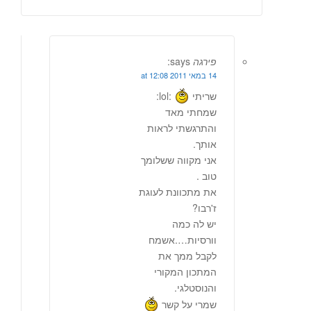
פירגה
says:
14 במאי 2011 at 12:08
שריתי
:lol:
שמחתי מאד
והתרגשתי לראות
אותך.
אני מקווה ששלומך
טוב .
את מתכוונת לעוגת
ז'רבו?
יש לה כמה
וורסיות….אשמח
לקבל ממך את
המתכון המקורי
והנוסטלגי.
שמרי על קשר