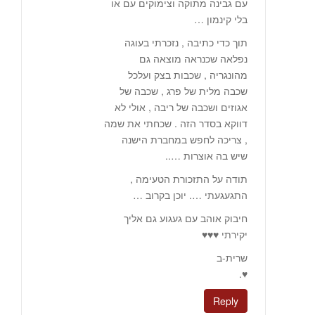
עם גבינה מתוקה וצימוקים עם או
בלי קינמון …
תוך כדי כתיבה , נזכרתי בעוגה
נפלאה שכנראה מוצאה גם
מהונגריה , שכבות בצק ועלכל
שכבה מלית של פרג , שכבה של
אגוזים ושכבה של ריבה , אולי לא
דווקא בסדר הזה . שכחתי את שמה
, צריכה לחפש במחברת הישנה
שיש בה אוצרות …..
תודה על התזכורת הטעימה ,
התגעגעתי …. יוכן בקרוב …
חיבוק אוהב עם געגוע גם אליך
יקירתי ♥♥♥
שרית-ב
♥.
Reply