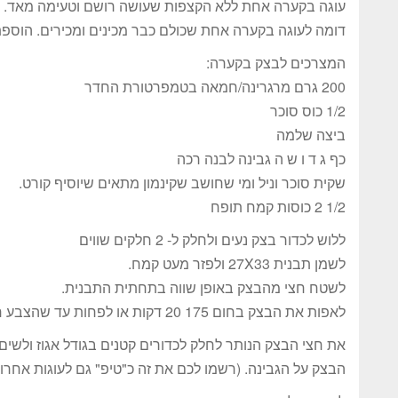
עוגה בקערה אחת ללא הקצפות שעושה רושם וטעימה מאד.
דומה לעוגה בקערה אחת שכולם כבר מכינים ומכירים. הוספתי
המצרכים לבצק בקערה:
200 גרם מרגרינה/חמאה בטמפרטורת החדר
1/2 כוס סוכר
ביצה שלמה
כף ג ד ו ש ה גבינה לבנה רכה
שקית סוכר וניל ומי שחושב שקינמון מתאים שיוסיף קורט.
1/2 2 כוסות קמח תופח
ללוש לכדור בצק נעים ולחלק ל- 2 חלקים שווים
לשמן תבנית 27X33 ולפזר מעט קמח.
לשטח חצי מהבצק באופן שווה בתחתית התבנית.
לאפות את הבצק בחום 175 20 דקות או לפחות עד שהצבע חום בהיר.
את חצי הבצק הנותר לחלק לכדורים קטנים בגודל אגוז ולשים 
הבצק על הגבינה. (רשמו לכם את זה כ"טיפ" גם לעוגות אחרו