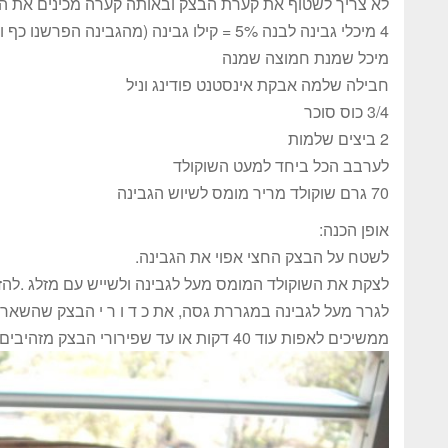
לא צריך לשטוף את קערת הבצק ובאותה קערה מכינים את ה
4 מיכלי גבינה לבנה 5% = קילו גבינה (מהגבינה הפרשנו כף וחצי להכנת הבצק.)
מיכל שמנת חמוצה שמנה
חבילה שלמה אבקת אינסטנט פודינג וניל
3/4 כוס סוכר
2 ביצים שלמות
לערבב הכל ביחד למעט השוקולד
70 גרם שוקולד מריר מומס לשיוש הגבינה
אופן הכנה:
לשטח על הבצק החצי אפוי את הגבינה.
לצקת את השוקולד המומס מעל לגבינה ולשייש עם מזלג .להז
לגרר מעל לגבינה במגררת גסה, את כ ד ו ר י הבצק שהשארנו
ממשיכים לאפות עוד 40 דקות או עד שפירורי הבצק מזהיבים חומים.