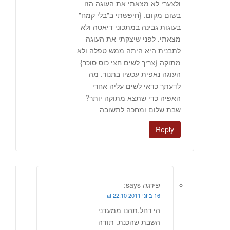
ולצערי לא מצאתי את העוגה הזו
בשום מקום. {חיפשתי ב"בלי קמח"
בעוגות גבינה במתכוני דיאטה ולא
מצאתי. לפני שיצקתי את העוגה
לתבנית היא היתה ממש טפלה ולא
מתוקה {צריך לשים חצי כוס סוכר}
העוגה נאפית עכשיו בתנור. מה
לדעתך כדאי לשים עליה אחרי
האפיה כדי שתצא מתוקה יותר?
שבת שלום ומחכה לתשובה
Reply
פירגה
says:
16 ביוני 2011 at 22:10
הי רחל,תהנו ממעדני
השבת שהכנת. תודה