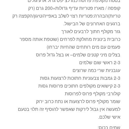
בטטה מקולפת פרוסה כמו לצ'יפס גדול או עיגולים
קופסה / מארז פטריות עדיף גדולות=200 גרם (רק
טריות)הבהרה:פטריות רצוי לשלב באפייה/טיגון/הקפצה רק
ברגעים האחרונים של הבישול.
גזר מקולף חתוך לרבעים לאורך
כרובית בינונית מחולקת לפרחים (שוטפת אותה מספר
פעמים עם מים רותחים שהחיות יברחו)
בצלים מיני קטנים שלמים– או בצל גדול פרוס
2-3 ראשי שום שלמים
עגבניות שרי כמה שרוצים
2-3 גמבות צבעוניות חתוכות לרצועות גסות
2-3 קישואים מקולפים חתוכים פרוסות גסות
קולורבי מקולף פרוס לפרוסות
שומר מקולף פרוס לרצועות או נתח כרוב ירוק
למעשה אין גבול לירקות שאפשר להוסיף זה תלוי בטעם
אישי שלכם.
שמים בכוס: