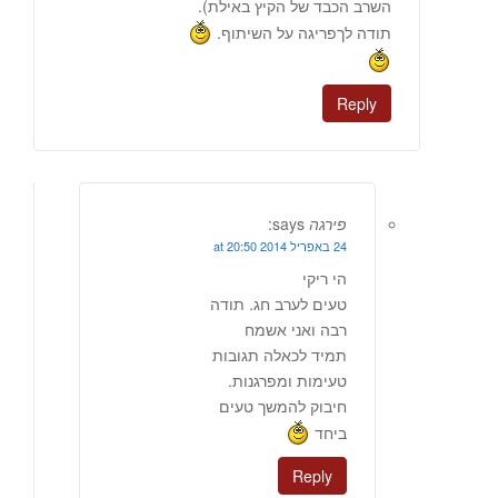
השרב הכבד של הקיץ באילת).
תודה לךפריגה על השיתוף.
Reply
פירגה
says:
24 באפריל 2014 at 20:50
הי ריקי
טעים לערב חג. תודה
רבה ואני אשמח
תמיד לכאלה תגובות
טעימות ומפרגנות.
חיבוק להמשך טעים
ביחד
Reply