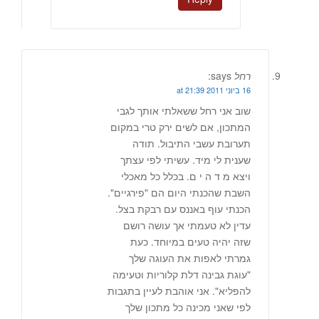
רחל
says:
16 ביוני 2011 at 21:39
שוב אני רחל ששאלתי אותך לגבי
המתכון, אם לשים ירק טרי במקום
תערובת עשבי התיבול. תודה
שענית לי מיד. עשיתי לפי עצתך
ויצא מ ד ה י ם. בכלל כל מאכלי
השבת שהכנתי היום הם "פירגיים".
הכנתי עוף באננס עם רבקת בצל.
עדין לא טעמתי אך עושה רושם
שזה יהיה טעים במיוחד. כעת
גמרתי לאפות את העוגה שלך
"עוגת גבינה דלת קלוריות וטעימה
להפליא". אני אוהבת לעיין בתגבות
לפי שאני מכינה כל מתכון שלך